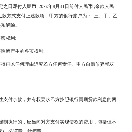
即付人民币 ;20xx年8月31日前付人民币 ;余款人民
银行汇款方式支付上述款项，甲方的银行账户为： .三、甲、乙
关系解除。
额权利;
除所产生的各项权利;
不得再以任何理由追究乙方任何责任。甲方自愿放弃就双
性支付余款，并有权要求乙方按照银行同期贷款利息的两
强制执行的，应当向对方支付实现债权的费用，包括但不
元)、公证费、律师费。