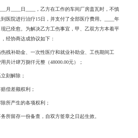
___月____日____，乙方在工作的车间厂房盖瓦时，不慎
医院进行治疗15日，并支付了全部医疗费用。____年
手术，现已痊愈。为解决乙方工伤事宜，甲、乙双方方本着平
》，经协商达成协议如下：
伤伤残补助金、一次性医疗和就业补助业、工伤期间工
计肆万捌仟元整（48000.00元）；
系立刻解除；
弃赔偿差额权利；
解除所产生的各项权利；
事务所留存一份备查，自双方签章之日起生效。