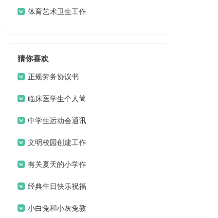
体育艺术卫生工作
总结
猜你喜欢
正规劳务协议书
临床医学生个人简
历
中学生运动会通讯
稿15篇
文明校园创建工作
方案 13篇
有关夏天的小学作
文3篇
经典生日快乐祝福
问候语
小白兔和小灰兔教