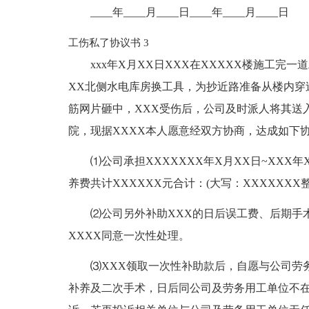
____年____月____日____年____月____日
工伤私了协议书 3
xxx年X月XX日XXX在XXXXX楼施工
XX北侧水电库房换工具，为抄近路准备从楼内穿
筋网片砸中，XXX受伤后，公司及时派人将其送入
院，现据XXXX本人愿意经双方协商，达成如下
⑴公司承担XXXXXXX年X月XX日~XX
养费共计XXXXXX元合计：(大写：XXXXXXX整
⑵公司另外补助XXX的日后误工费、后期手术
XXXX同意一次性处理。
⑶XXX领取一次性补助款后，自愿与公司劳
补养及二次手术，日后同公司及劳务用工单位不