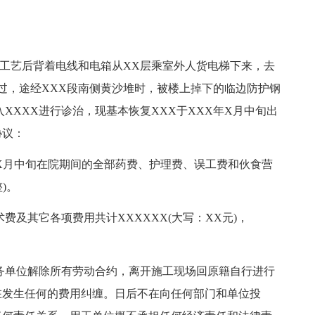
完一道工艺后背着电线和电箱从XX层乘室外人货电梯下来，去
过，途经XXX段南侧黄沙堆时，被楼上掉下的临边防护钢
XXXX进行诊治，现基本恢复XXX于XXX年X月中旬出
协议：
X年X月中旬在院期间的全部药费、护理费、误工费和伙食营
)。
费及其它各项费用共计XXXXXX(大写：XX元)，
务单位解除所有劳动合约，离开施工现场回原籍自行进行
在发生任何的费用纠缠。日后不在向任何部门和单位投