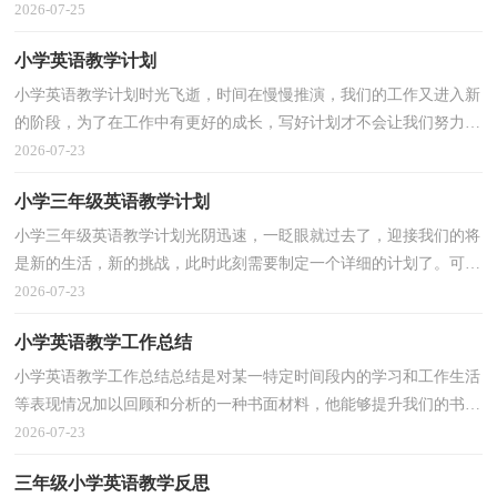
案需要注意哪些问题呢？下面是小编精心整理的幼儿...
2026-07-25
小学英语教学计划
小学英语教学计划时光飞逝，时间在慢慢推演，我们的工作又进入新
的阶段，为了在工作中有更好的成长，写好计划才不会让我们努力的
时候迷失方向哦。相信大家又在为写计划犯愁了吧？以下...
2026-07-23
小学三年级英语教学计划
小学三年级英语教学计划光阴迅速，一眨眼就过去了，迎接我们的将
是新的生活，新的挑战，此时此刻需要制定一个详细的计划了。可是
到底什么样的计划才是适合自己的呢？下面是小编整理的...
2026-07-23
小学英语教学工作总结
小学英语教学工作总结总结是对某一特定时间段内的学习和工作生活
等表现情况加以回顾和分析的一种书面材料，他能够提升我们的书面
表达能力，为此我们要做好回顾，写好总结。总结你...
2026-07-23
三年级小学英语教学反思