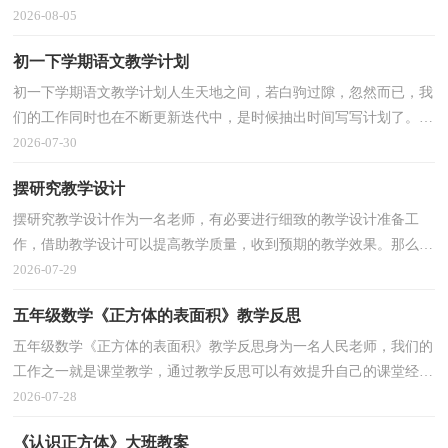
计是什么样子的呢？下面是小编整理的望月教学设计...
2026-08-05
初一下学期语文教学计划
初一下学期语文教学计划人生天地之间，若白驹过隙，忽然而已，我
们的工作同时也在不断更新迭代中，是时候抽出时间写写计划了。好
的计划都具备一些什么特点呢？下面是小编精心整理的初...
2026-07-30
摆研究教学设计
摆研究教学设计作为一名老师，有必要进行细致的教学设计准备工
作，借助教学设计可以提高教学质量，收到预期的教学效果。那么问
题来了，教学设计应该怎么写？下面是小编为大家整理的摆...
2026-07-29
五年级数学《正方体的表面积》教学反思
五年级数学《正方体的表面积》教学反思身为一名人民老师，我们的
工作之一就是课堂教学，通过教学反思可以有效提升自己的课堂经
验，那么你有了解过教学反思吗？下面是小编整理的五年...
2026-07-28
《认识正方体》大班教案