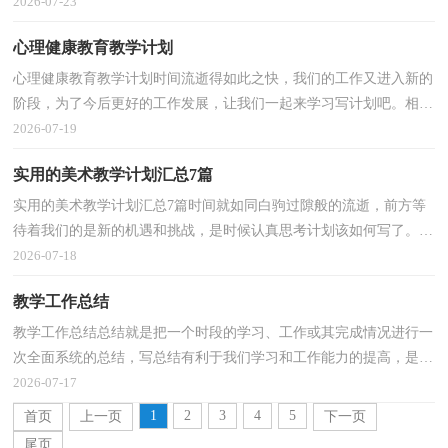
人吧。你所接触过的计划都是什么样子的呢？以下是小编...
2026-07-23
心理健康教育教学计划
心理健康教育教学计划时间流逝得如此之快，我们的工作又进入新的
阶段，为了今后更好的工作发展，让我们一起来学习写计划吧。相信
大家又在为写计划犯愁了？以下是小编收集整理的心理...
2026-07-19
实用的美术教学计划汇总7篇
实用的美术教学计划汇总7篇时间就如同白驹过隙般的流逝，前方等
待着我们的是新的机遇和挑战，是时候认真思考计划该如何写了。什
么样的计划才是好的计划呢？下面是小编精心整理的...
2026-07-18
教学工作总结
教学工作总结总结就是把一个时段的学习、工作或其完成情况进行一
次全面系统的总结，写总结有利于我们学习和工作能力的提高，是时
候写一份总结了。我们该怎么写总结呢？下面是小编...
2026-07-17
1
2
3
4
5
首页
上一页
下一页
尾页