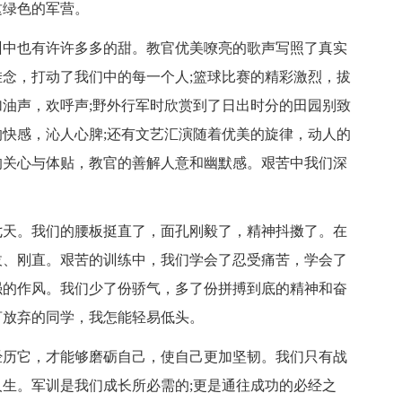
这绿色的军营。
训中也有许许多多的甜。教官优美嘹亮的歌声写照了真实
念，打动了我们中的每一个人;篮球比赛的精彩激烈，拔
油声，欢呼声;野外行军时欣赏到了日出时分的田园别致
快感，沁人心脾;还有文艺汇演随着优美的旋律，动人的
的关心与体贴，教官的善解人意和幽默感。艰苦中我们深
七天。我们的腰板挺直了，面孔刚毅了，精神抖擞了。在
拔、刚直。艰苦的训练中，我们学会了忍受痛苦，学会了
强的作风。我们少了份骄气，多了份拼搏到底的精神和奋
言放弃的同学，我怎能轻易低头。
经历它，才能够磨砺自己，使自己更加坚韧。我们只有战
生。军训是我们成长所必需的;更是通往成功的必经之