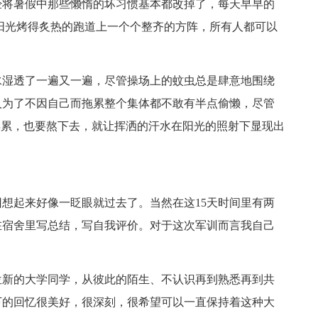
经将暑假中那些懒惰的坏习惯基本都改掉了，每天早早的
阳光烤得炙热的跑道上一个个整齐的方阵，所有人都可以
水湿透了一遍又一遍，尽管操场上的蚊虫总是肆意地围绕
人为了不因自己而拖累整个集体都不敢有半点偷懒，尽管
再累，也要熬下去，就让挥洒的汗水在阳光的照射下显现出
回想起来好像一眨眼就过去了。当然在这15天时间里有两
在宿舍里写总结，写自我评价。对于这次军训而言我自己
x位新的大学同学，从彼此的陌生、不认识再到熟悉再到共
下的回忆很美好，很深刻，很希望可以一直保持着这种大