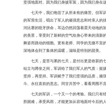
坚强地面对。因为我们身披军装，因为我们身在
七天中，我们饱尝了从所未有的痛苦。但军
的军营生活，唱出了军人的顽强意志和对亲人的挂
河比赛的咬牙拼命，耳边仍然回荡着震天动地的加
的美景，享受到了新鲜的空气给身心带来的清新的
舞姿而跳动的细胞。更有老师、同学的无微不至
深地体会到了集体的温暖，滋味是特别的甜美。
七天，是苦与累的七天，是付出更是收获的
站立与蹲坐之间，军训给了我们军人的气质：挺
坚持，再坚持。军训赋予了我们坚强的品质，顽
斗、永往直前的意志。同甘共苦中，看看周围不
七天的军训，一个又一个的考验。我们只有
胜困难，承受风雨，才能更加从容地面对今后的人