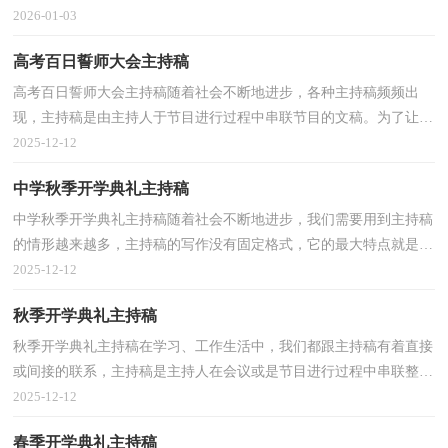
同的。那么主持稿一般是怎么写的呢？以下是小编为大...
2026-01-03
高考百日誓师大会主持稿
高考百日誓师大会主持稿随着社会不断地进步，各种主持稿频频出
现，主持稿是由主持人于节目进行过程中串联节目的文稿。为了让您
在写主持稿时更加简单方便，以下是小编为大家收集的...
2025-12-12
中学秋季开学典礼主持稿
中学秋季开学典礼主持稿随着社会不断地进步，我们需要用到主持稿
的情形越来越多，主持稿的写作没有固定格式，它的最大特点就是富
有个性。相信许多人会觉得主持稿很难写吧，下面是小...
2025-12-12
秋季开学典礼主持稿
秋季开学典礼主持稿在学习、工作生活中，我们都跟主持稿有着直接
或间接的联系，主持稿是主持人在会议或是节目进行过程中串联整个
活动的书面性稿件。你所见过的主持稿是什么样的...
2025-12-12
春季开学典礼主持稿