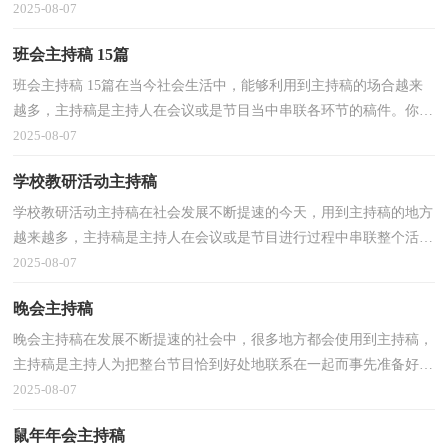
件。相信写主持稿是一个让许多人都头痛的问题，下...
2025-08-07
班会主持稿 15篇
班会主持稿 15篇在当今社会生活中，能够利用到主持稿的场合越来
越多，主持稿是主持人在会议或是节目当中串联各环节的稿件。你知
道主持稿怎样写才规范吗？下面是小编帮大家整理的...
2025-08-07
学校教研活动主持稿
学校教研活动主持稿在社会发展不断提速的今天，用到主持稿的地方
越来越多，主持稿是主持人在会议或是节目进行过程中串联整个活动
的书面性稿件。你知道主持稿怎样才能写的好吗？以...
2025-08-07
晚会主持稿
晚会主持稿在发展不断提速的社会中，很多地方都会使用到主持稿，
主持稿是主持人为把整台节目恰到好处地联系在一起而事先准备好的
稿子。那要怎么写好主持稿呢？下面是小编收集整理...
2025-08-07
鼠年年会主持稿