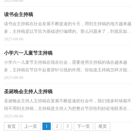
持稿怎么写才正确吗？下面是小编精心整理的故事会...
2025-08-06
读书会主持稿
读书会主持稿在社会发展不断提速的今天，用到主持稿的地方越来越
多，主持稿是以节目为基础进行编撰的。那么问题来了，到底应如何
写好一份主持稿呢？下面是小编整理的读书会主持稿，欢...
2025-08-06
小学六一儿童节主持稿
小学六一儿童节主持稿在现在社会，需要使用主持稿的场合越来越
多，主持稿在节目中起着穿针引线的作用。你知道主持稿怎样才能写
的好吗？以下是小编收集整理的小学六一儿童节主持稿...
2025-08-06
圣诞晚会主持人主持稿
圣诞晚会主持人主持稿在发展不断提速的社会中，我们很多时候都不
得不用到主持稿，主持稿是主持人为把整台节目恰到好处地联系在一
起而事先准备好的稿子。相信许多人会觉得主持稿...
2025-08-06
1
2
3
首页
上一页
下一页
尾页