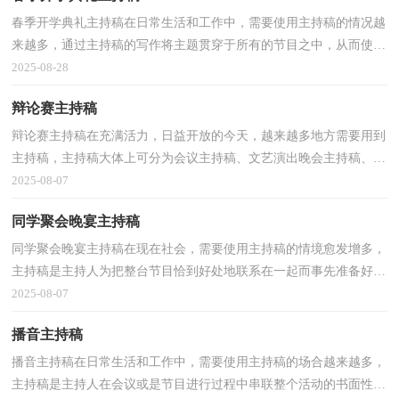
春季开学典礼主持稿在日常生活和工作中，需要使用主持稿的情况越
来越多，通过主持稿的写作将主题贯穿于所有的节目之中，从而使活
动主题步步深化，丝丝入扣，不断将活动推向高潮。写主...
2025-08-28
辩论赛主持稿
辩论赛主持稿在充满活力，日益开放的今天，越来越多地方需要用到
主持稿，主持稿大体上可分为会议主持稿、文艺演出晚会主持稿、赛
事活动主持稿、节庆活动主持稿、婚庆礼仪主持稿等...
2025-08-07
同学聚会晚宴主持稿
同学聚会晚宴主持稿在现在社会，需要使用主持稿的情境愈发增多，
主持稿是主持人为把整台节目恰到好处地联系在一起而事先准备好的
稿子。怎么写主持稿才能避免踩雷呢？下面是小编精...
2025-08-07
播音主持稿
播音主持稿在日常生活和工作中，需要使用主持稿的场合越来越多，
主持稿是主持人在会议或是节目进行过程中串联整个活动的书面性稿