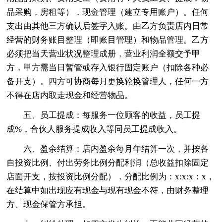
品采购，房租等），现金管理（建立专用账户）。任何
支出由其他三方确认后签字入账。由乙方负责店内日常
经营的财务账目整理（即账目管理）和物品管理。乙方
必须把当天营业状况整理成册，营业利润全额交予甲
方，甲方需当日暂管或存入银行固定账户（扣除各种必
备开支）。四方可协商每月更换轮换管理人，任何一方
不得在店内取走现金和经营物品。
五、员工提成：每服务一位顾客的收益，员工提
成%，合伙人服务提成收入等同员工提成收入。
六、盈余结算：店内盈余每月年结算一次，并按各
自投资比例、付出劳务比例分配利润（总收益扣除固定
店面开支，按投资比例分配），分配比例为：x:x:x：x，
在结算中如出现应有现金与现有现金不符，由财务整理
方、现金保管方承担。