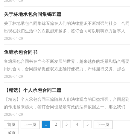
么合同要怎么拟定？想必这让大家都很苦恼吧，下面是...
2026-04-29
关于林地承包合同集锦五篇
关于林地承包合同集锦五篇在人们的法律意识不断增强的社会，合同
出现在我们生活中的次数越来越多，签订合同可以明确双方当事人的
权利和义务。那么相关的合同到底怎么写呢？以下是...
2026-04-29
鱼塘承包合同书
鱼塘承包合同书在当今不断发展的世界，越来越多的场景和场合需要
用到合同，合同能够促使双方正确行使权力，严格履行义务。那么一
般合同是怎么起草的呢？下面是小编帮大家整理的鱼塘...
2026-04-29
【精选】个人承包合同三篇
【精选】个人承包合同三篇随着人们法律观念的日益增强，合同起到
的作用越来越大，签订合同也是最有效的法律依据之一。那么我们拟
定合同的时候需要注意什么问题呢？下面是小编精心...
2026-04-29
1
2
3
4
5
首页
上一页
下一页
尾页