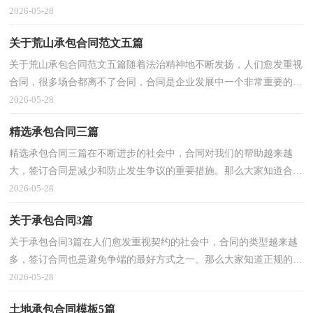
同书怎么写吗？下面是小编为大家收集的林地承包合...
2026-05-28
关于荒山承包合同范文五篇
关于荒山承包合同范文五篇随着法治精神地不断发扬，人们愈发重视
合同，很多场合都离不了合同，合同是企业发展中一个非常重要的因
素。知道吗，写合同可是有方法的哦，以下是小编帮大家...
2026-05-28
精选承包合同三篇
精选承包合同三篇在不断进步的社会中，合同对我们的帮助越来越
大，签订合同是减少和防止发生争议的重要措施。那么大家知道合法
的合同书怎么写吗？以下是小编精心整理的承包合同3...
2026-05-28
关于承包合同3篇
关于承包合同3篇在人们愈发重视契约的社会中，合同的类型越来越
多，签订合同也是避免争端的最好方式之一。那么大家知道正规的合
同书怎么写吗？以下是小编帮大家整理的承包合同3篇...
2026-05-28
土地承包合同模板5篇