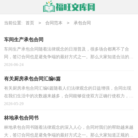
>
>
当前位置:
首页
合同范本
承包合同
车间生产承包合同
车间生产承包合同随着法律观念的日渐普及，很多场合都离不了合
同，签订合同也是避免争端的最好方式之一。那么大家知道合法的合
同书怎么写吗？以下是小编精心整理的车间生产承包合...
2026-06-24
有关厨房承包合同汇编6篇
有关厨房承包合同汇编6篇随着人们法律观念的日益增强，合同出现
在我们生活中的次数越来越多，合同能够促使双方正确行使权力，严
格履行义务。那么问题来了，到底应如何拟定合同呢？以...
2026-05-29
林地承包合同书
林地承包合同书随着法律观念的深入人心，合同对我们的帮助越来越
大，签订合同也是避免争端的最好方式之一。那么大家知道正规的合