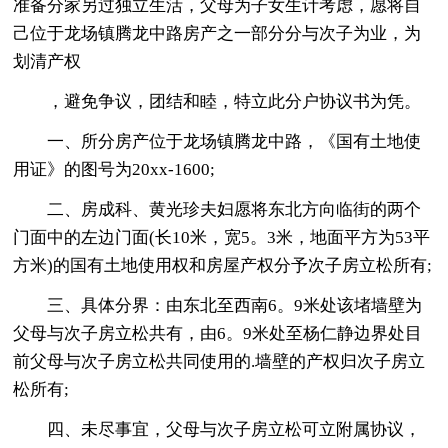
准备分家另过独立生活，父母为子女生计考虑，愿将自
己位于龙场镇腾龙中路房产之一部分分与次子为业，为
划清产权
，避免争议，团结和睦，特立此分户协议书为凭。
一、所分房产位于龙场镇腾龙中路，《国有土地使
用证》的图号为20xx-1600;
二、房成科、黄光珍夫妇愿将东北方向临街的两个
门面中的左边门面(长10米，宽5。3米，地面平方为53平
方米)的国有土地使用权和房屋产权分予次子房立松所有;
三、具体分界：由东北至西南6。9米处该堵墙壁为
父母与次子房立松共有，由6。9米处至杨仁静边界处目
前父母与次子房立松共同使用的.墙壁的产权归次子房立
松所有;
四、未尽事宜，父母与次子房立松可立附属协议，