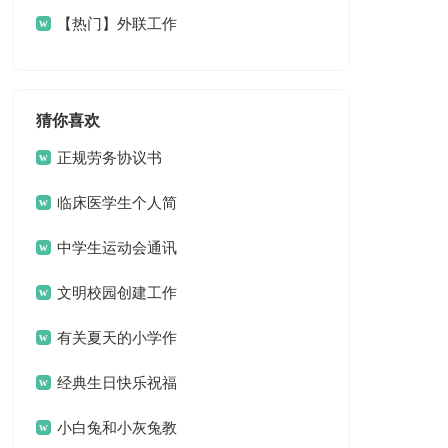
【热门】外联工作
计划4篇
猜你喜欢
正规劳务协议书
临床医学生个人简
历
中学生运动会通讯
稿15篇
文明校园创建工作
方案 13篇
有关夏天的小学作
文3篇
经典生日快乐祝福
问候语
小白兔和小灰兔教