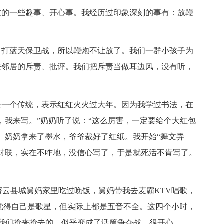
过的一些趣事、开心事。我经历过印象深刻的事有：放鞭
了打蓝天保卫战，所以鞭炮不让放了。我们一群小孩子为
来邻居的斥责、批评。我们把斥责当做耳边风，没有听，
是一个传统，表示红红火火过大年。因为我学过书法，在
，我来写。”奶奶听了说：“这么厉害，一定要给个大红包
。奶奶拿来了墨水，爷爷裁好了红纸。我开始“舞文弄
对联，实在不咋地，没信心写了，于是就死活不肯写了。
缙云县城舅妈家里吃过晚饭，舅妈带我去麦霸KTV唱歌，
都觉得自己是歌星，但实际上都是五音不全。这四个小时，
我们抢来抢去的，似乎变成了话筒争夺战，很开心。