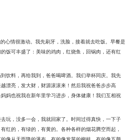
我的心情很激动。我先刷牙，洗脸，接着就去吃饭。早餐是
们的饭可丰盛了：美味的鸡肉，红烧鱼，回锅肉，还有红
奶到饮料，再给我到，爸爸喝啤酒。我们举杯同庆。我先
来越漂亮，发大财，财源滚滚来！然后我祝爸爸步步高
爸妈妈也祝我在新年里学习进步，身体健康！我们互相祝
楼去玩，没多一会，我就回家了。时间过得真快，一下子
。有红的，有绿的，有黄的。各种各样的烟花腾空而起，
有的像从天而降的瀑布，有的像发芽的柳枝，有的像五颜