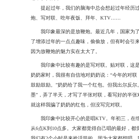
提起过年，我们的脑海中总会想起过年经历
炮、写对联、吃年夜饭、拜年、KTV……
我印象最深的是放鞭炮。最近几年，国家为
了增添过年的一点点趣味，偷偷放，但有时会引
因为放鞭炮的魅力实在太大了。
我印象中比较有趣的是写对联。贴对联，这
奶奶家时，我很有自信地对奶奶说：“今年的对联
鼓励鼓励。”奶奶给了我一个红包。但我出尔反尔
墨”，弄了半天，才写了半张对联，看写好的半张
就这样我骗了奶奶的红包，但没写完对联。
我印象中比较开心的是唱KTV。年初三，在
从6点K到10点多。大家都觉得自己唱的最好，
我们有2个小时是来抢话筒的。因为大家都想唱，