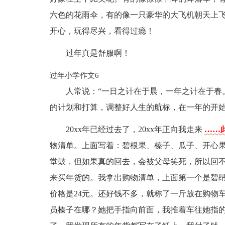
六色的花雨伞，有的像一只豪华的大飞机朝天上
开心，玩得尽兴，看得过瘾！
过年真是舒服啊！
过年小学作文6
人常说：“一日之计在于晨，一年之计在于春
的计划和打算，调整好人生的航标，在一年的开
20xx年已经过去了，20xx年正向我走来
……此
物清单。上面写着：碧根果、榛子、瓜子、开心
堂鼓，但如果真的回去，会被父母笑死，所以回
来买年货的。我拿出购物清单，上面第一个是碧
价格是24元。还好钱不多，就称了一斤放在购物
员榛子在哪？她把手指向前面，我推着车往她指的