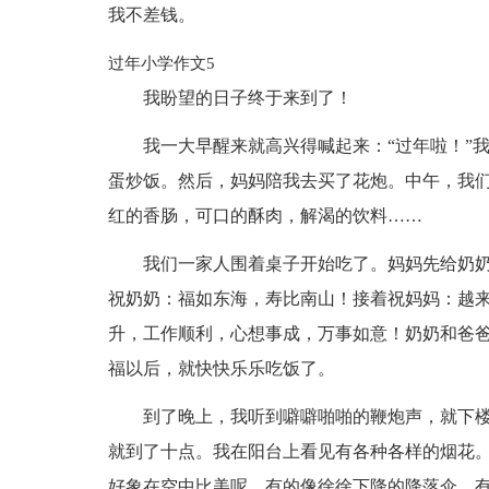
我不差钱。
过年小学作文5
我盼望的日子终于来到了！
我一大早醒来就高兴得喊起来：“过年啦！”
蛋炒饭。然后，妈妈陪我去买了花炮。中午，我
红的香肠，可口的酥肉，解渴的饮料……
我们一家人围着桌子开始吃了。妈妈先给奶
祝奶奶：福如东海，寿比南山！接着祝妈妈：越
升，工作顺利，心想事成，万事如意！奶奶和爸
福以后，就快快乐乐吃饭了。
到了晚上，我听到噼噼啪啪的鞭炮声，就下
就到了十点。我在阳台上看见有各种各样的烟花
好象在空中比美呢。有的像徐徐下降的降落伞，