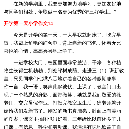
在新的学期里，我要更加努力地学习，更加友好地
与同学们相处，争取做一名更为优秀的“三好学生。”
开学第一天小学作文14
今天是开学的第一天，一大早我就起床了。吃完早
饭，我戴上鲜艳的红领巾，背上崭新的书包，怀着无比
喜悦的心情，高高兴兴地上学了。
一进学校大门，校园里面非常整洁、干净，各种植
物生长得生机勃勃，到处绿树成荫。走进三（1）班新教
室，只见同学们七嘴八舌地讲着自己的各种假期趣事，
你一言，我一语，笑声此起彼伏。上课了，教室门口出
现了一个熟悉的身影，面带微笑，她就是我们敬爱的徐
老师。交完暑假作业、打扫完教室卫生后，徐老师就开
始给我们发新书了。刚发的新书真漂亮，封面上有美丽
的图案，课文里插图也很好看。三年级比以前还多了几
门课，有信息、科学和劳动课。我津津有味地欣赏了自