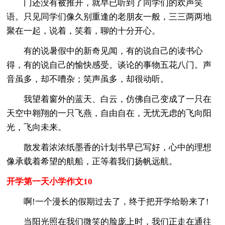
门还没有被推开，就早已听到了同学们的欢声笑
语。只见同学们像久别重逢的老朋友一般，三三两两地
聚在一起，说着，笑着，聊的十分开心。
有的说暑假中的新奇见闻，有的说自己的读书心
得，有的说自己的愉快感受。谈论的事物五花八门。声
音虽多，却不嘈杂；笑声虽多，却很动听。
我望着窗外的蓝天、白云，仿佛自己变成了一只在
天空中翱翔的一只飞燕，自由自在，无忧无虑的飞向阳
光，飞向未来。
散发着浓浓纸墨香的计划书早已写好，心中的理想
像承载着希望的航船，正等着我们扬帆远航。
开学第一天小学作文10
啊!一个漫长的假期过去了，终于把开学给盼来了!
当阳光照在我们微笑的脸庞上时，我们正走在通往