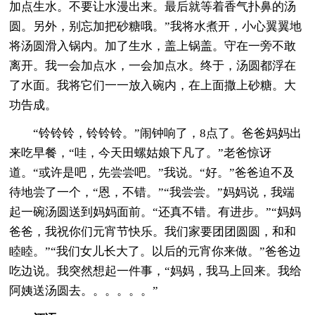
加点生水。不要让水漫出来。最后就等着香气扑鼻的汤
圆。另外，别忘加把砂糖哦。”我将水煮开，小心翼翼地
将汤圆滑入锅内。加了生水，盖上锅盖。守在一旁不敢
离开。我一会加点水，一会加点水。终于，汤圆都浮在
了水面。我将它们一一放入碗内，在上面撒上砂糖。大
功告成。
“铃铃铃，铃铃铃。”闹钟响了，8点了。爸爸妈妈出
来吃早餐，“哇，今天田螺姑娘下凡了。”老爸惊讶
道。“或许是吧，先尝尝吧。”我说。“好。”爸爸迫不及
待地尝了一个，“恩，不错。”“我尝尝。”妈妈说，我端
起一碗汤圆送到妈妈面前。“还真不错。有进步。”“妈妈
爸爸，我祝你们元宵节快乐。我们家要团团圆圆，和和
睦睦。”“我们女儿长大了。以后的元宵你来做。”爸爸边
吃边说。我突然想起一件事，“妈妈，我马上回来。我给
阿姨送汤圆去。。。。。。”