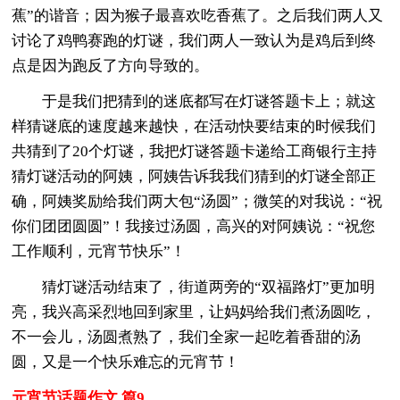
蕉”的谐音；因为猴子最喜欢吃香蕉了。之后我们两人又
讨论了鸡鸭赛跑的灯谜，我们两人一致认为是鸡后到终
点是因为跑反了方向导致的。
于是我们把猜到的迷底都写在灯谜答题卡上；就这
样猜谜底的速度越来越快，在活动快要结束的时候我们
共猜到了20个灯谜，我把灯谜答题卡递给工商银行主持
猜灯谜活动的阿姨，阿姨告诉我我们猜到的灯谜全部正
确，阿姨奖励给我们两大包“汤圆”；微笑的对我说：“祝
你们团团圆圆”！我接过汤圆，高兴的对阿姨说：“祝您
工作顺利，元宵节快乐”！
猜灯谜活动结束了，街道两旁的“双福路灯”更加明
亮，我兴高采烈地回到家里，让妈妈给我们煮汤圆吃，
不一会儿，汤圆煮熟了，我们全家一起吃着香甜的汤
圆，又是一个快乐难忘的元宵节！
元宵节话题作文 篇9