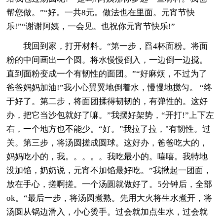
帮您做。”“好。一共8元。做法也在里面。元宵节快
乐!”“谢谢阿姨，一会见。也祝你元宵节快乐!”
我回到家，打开材料。“第一步，舀4杯面粉。将面
粉的中间画出一个圆。将水慢慢倒入，一边倒一边搅。
直到面粉变成一个有韧性的面团。”“好麻烦，不过为了
爸爸妈妈加油!”我小心翼翼地倒着水，慢慢地搅匀。 “终
于好了。第二步，将面团揉得韧韧的，有弹性的。这好
办，把它当沙包就好了嘛。”我摆好架势，“开打!”上下左
右，一个地方也不能少。“好。”我拉了拉，"有韧性。过
关。第三步，将汤圆搓成圆球。这好办，爸爸吃大的，
妈妈吃小的，我。。。。。我吃最小的。嘻嘻。我特地
没加馅，奶奶说，元宵不加馅最好吃。”我揪起一团面，
放在手心，搓啊搓。一个汤圆就做好了。5分钟后，全部
ok。“最后一步，将汤圆煮熟。先用大火将生水煮开，将
汤圆从锅边滑入，小心烫手。过会就加点生水，过会就