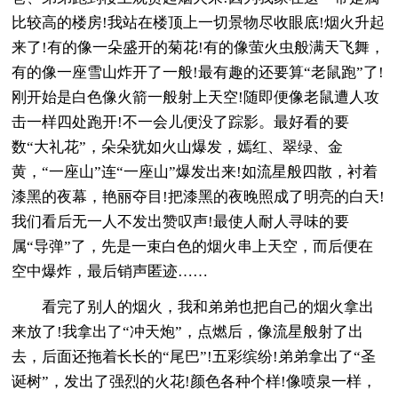
比较高的楼房!我站在楼顶上一切景物尽收眼底!烟火升起
来了!有的像一朵盛开的菊花!有的像萤火虫般满天飞舞，
有的像一座雪山炸开了一般!最有趣的还要算“老鼠跑”了!
刚开始是白色像火箭一般射上天空!随即便像老鼠遭人攻
击一样四处跑开!不一会儿便没了踪影。最好看的要
数“大礼花”，朵朵犹如火山爆发，嫣红、翠绿、金
黄，“一座山”连“一座山”爆发出来!如流星般四散，衬着
漆黑的夜幕，艳丽夺目!把漆黑的夜晚照成了明亮的白天!
我们看后无一人不发出赞叹声!最使人耐人寻味的要
属“导弹”了，先是一束白色的烟火串上天空，而后便在
空中爆炸，最后销声匿迹……
看完了别人的烟火，我和弟弟也把自己的烟火拿出
来放了!我拿出了“冲天炮”，点燃后，像流星般射了出
去，后面还拖着长长的“尾巴”!五彩缤纷!弟弟拿出了“圣
诞树”，发出了强烈的火花!颜色各种个样!像喷泉一样，