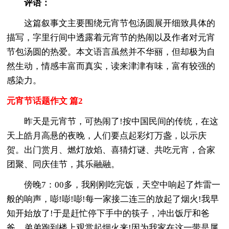
评语：
这篇叙事文主要围绕元宵节包汤圆展开细致具体的
描写，字里行间中透露着元宵节的热闹以及作者对元宵
节包汤圆的热爱。本文语言虽然并不华丽，但却极为自
然生动，情感丰富而真实，读来津津有味，富有较强的
感染力。
元宵节话题作文 篇2
昨天是元宵节，可热闹了!按中国民间的传统，在这
天上皓月高悬的夜晚，人们要点起彩灯万盏，以示庆
贺。出门赏月、燃灯放焰、喜猜灯谜、共吃元宵，合家
团聚、同庆佳节，其乐融融。
傍晚7：00多，我刚刚吃完饭，天空中响起了炸雷一
般的响声，嘭!嘭!嘭!每一家接二连三的放起了烟火!我早
知开始放了!于是赶忙停下手中的筷子，冲出饭厅和爸
爸、弟弟跑到楼上观赏起烟火来!因为我家在这一带是属