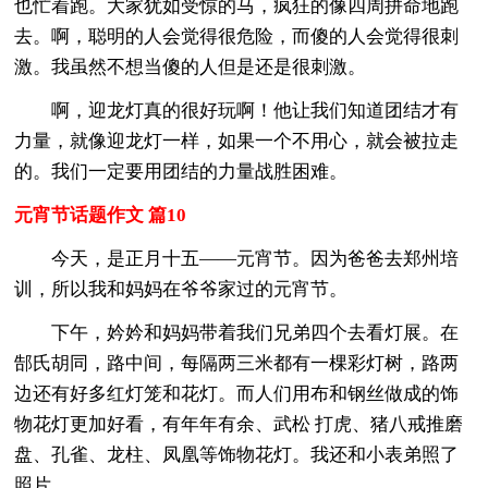
也忙着跑。大家犹如受惊的马，疯狂的像四周拼命地跑
去。啊，聪明的人会觉得很危险，而傻的人会觉得很刺
激。我虽然不想当傻的人但是还是很刺激。
啊，迎龙灯真的很好玩啊！他让我们知道团结才有
力量，就像迎龙灯一样，如果一个不用心，就会被拉走
的。我们一定要用团结的力量战胜困难。
元宵节话题作文 篇10
今天，是正月十五——元宵节。因为爸爸去郑州培
训，所以我和妈妈在爷爷家过的元宵节。
下午，妗妗和妈妈带着我们兄弟四个去看灯展。在
郜氏胡同，路中间，每隔两三米都有一棵彩灯树，路两
边还有好多红灯笼和花灯。而人们用布和钢丝做成的饰
物花灯更加好看，有年年有余、武松 打虎、猪八戒推磨
盘、孔雀、龙柱、凤凰等饰物花灯。我还和小表弟照了
照片。