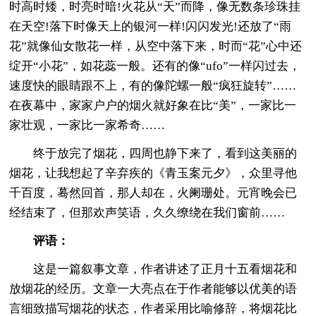
时高时矮，时亮时暗!火花从“天”而降，像无数条珍珠挂
在天空!落下时像天上的银河一样!闪闪发光!还放了“雨
花”就像仙女散花一样，从空中落下来，时而“花”心中还
绽开“小花”，如花蕊一般。还有的像“ufo”一样闪过去，
速度快的眼睛跟不上，有的像陀螺一般“疯狂旋转”……
在夜幕中，家家户户的烟火就好象在比“美”，一家比一
家壮观，一家比一家希奇……
终于放完了烟花，四周也静下来了，看到这美丽的
烟花，让我想起了辛弃疾的《青玉案元夕》，众里寻他
千百度，蓦然回首，那人却在，火阑珊处。元宵晚会已
经结束了，但那欢声笑语，久久缭绕在我们窗前……
评语：
这是一篇叙事文章，作者讲述了正月十五看烟花和
放烟花的经历。文章一大亮点在于作者能够以优美的语
言细致描写烟花的状态，作者采用比喻修辞，将烟花比