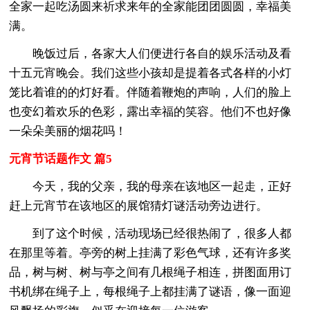
全家一起吃汤圆来祈求来年的全家能团团圆圆，幸福美
满。
晚饭过后，各家大人们便进行各自的娱乐活动及看
十五元宵晚会。我们这些小孩却是提着各式各样的小灯
笼比着谁的的灯好看。伴随着鞭炮的声响，人们的脸上
也变幻着欢乐的色彩，露出幸福的笑容。他们不也好像
一朵朵美丽的烟花吗！
元宵节话题作文 篇5
今天，我的父亲，我的母亲在该地区一起走，正好
赶上元宵节在该地区的展馆猜灯谜活动旁边进行。
到了这个时候，活动现场已经很热闹了，很多人都
在那里等着。亭旁的树上挂满了彩色气球，还有许多奖
品，树与树、树与亭之间有几根绳子相连，拼图面用订
书机绑在绳子上，每根绳子上都挂满了谜语，像一面迎