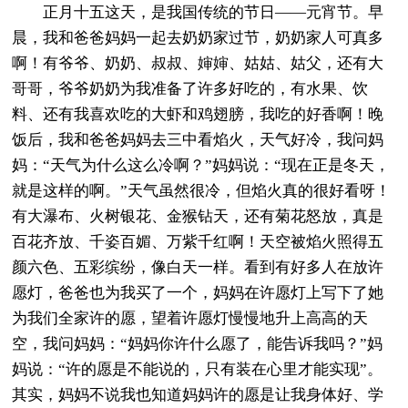
正月十五这天，是我国传统的节日——元宵节。早
晨，我和爸爸妈妈一起去奶奶家过节，奶奶家人可真多
啊！有爷爷、奶奶、叔叔、婶婶、姑姑、姑父，还有大
哥哥，爷爷奶奶为我准备了许多好吃的，有水果、饮
料、还有我喜欢吃的大虾和鸡翅膀，我吃的好香啊！晚
饭后，我和爸爸妈妈去三中看焰火，天气好冷，我问妈
妈：“天气为什么这么冷啊？”妈妈说：“现在正是冬天，
就是这样的啊。”天气虽然很冷，但焰火真的很好看呀！
有大瀑布、火树银花、金猴钻天，还有菊花怒放，真是
百花齐放、千姿百媚、万紫千红啊！天空被焰火照得五
颜六色、五彩缤纷，像白天一样。看到有好多人在放许
愿灯，爸爸也为我买了一个，妈妈在许愿灯上写下了她
为我们全家许的愿，望着许愿灯慢慢地升上高高的天
空，我问妈妈：“妈妈你许什么愿了，能告诉我吗？”妈
妈说：“许的愿是不能说的，只有装在心里才能实现”。
其实，妈妈不说我也知道妈妈许的愿是让我身体好、学