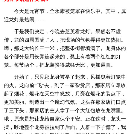
今天是元宵节，全永康被笼罩在快乐中。其中，属
迎龙灯最热闹……
于是我们决定，今晚去芝英看龙灯。果然名不虚
传，龙的四周围满了人，把现场的气氛弄得更加热闹。
哗，那龙大约长三十米，把整条街都填满了。龙身体的
各个部分是用长凳连起来的，凳上有着两个红红的灯
笼。每节两个，把龙装扮得威猛无比，更加逼真。
开始了，只见那龙身被举了起来，风摇曳着灯笼中
的火。龙向前“飞”去，到了一家杂货店，那家店立即放
起了烟花，烟花在天空中怒放，月亮在烟花的装点下，
更加美丽。制造出一个魔幻气氛。龙头在那家店门口点
了三下头，那家店的主人拿了一个大红包放在龙嘴里。
哦，原来是想让龙给自家保个平安。正在这时，龙头一
摆，呼地整个龙身被拉到了后面。人群一下子慌了，我