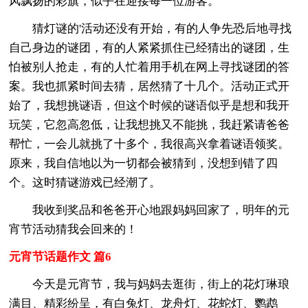
风飘扬的彩旗，似乎在迎接每一位游客。
猜灯谜的'活动还没有开始，有的人争先恐后地寻找
自己身边的谜团，有的人紧紧抓住已经猜出的谜团，生
怕被别人抢走，有的人忙着用手机在网上寻找谜团的答
案。我也抓紧时间去猜，居然猜了十几个。活动正式开
始了，我想挑谜语，但这个时候的谜语似乎是想和我开
玩笑，它忽高忽低，让我想挑又不能挑，我赶紧请爸爸
帮忙，一会儿就挑了十多个，我很高兴拿着谜语领奖。
原来，我自信地以为一切都会被猜到，没想到错了四
个。这时猜谜游戏已经潮了。
我收到奖品和爸爸开心地跟妈妈回家了，明年的元
宵节活动猜我会回来的！
元宵节话题作文 篇6
今天是元宵节，我与妈妈去逛街，街上的花灯琳琅
满目、精彩纷呈，有白兔灯、龙舟灯、花蛇灯、鹦鹉