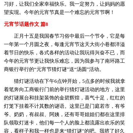
习好，让我们全家幸福快乐。我一定努力，让妈妈的愿
望实现。今年的元宵节真是一个难忘的元宵节啊！
元宵节话题作文 篇8
正月十五是我国春节习俗中最后一个节令，它是每
一年第一个月圆之夜，每逢元宵节这天大街小巷都洋溢
着节日的快乐，各式各样的活动让我玩得兴奋不已，而
今年的元宵节更让我快乐难忘，因为我参与了南环路工
商银行举行的“元宵节猜灯谜”送“汤圆”活动。
猜灯谜活动在下午6点钟开始，5点多的时候我就拿
着笔奔向工商银行门前的举行猜灯谜活动的地方，这里
的灯谜展台和挂架装饰的金碧辉煌，喜气十足，红红的
灯笼下挂着不计其数的谜语。这里已是门庭若市，有爷
爷、奶奶，有叔叔、阿姨，还有哥哥姐姐们都在这里排
队领取灯迷卡，他们每一个人的脸上都流露出欢乐的笑
容，看样子和我一样也是来“猜灯谜”的吧。我挤了好久