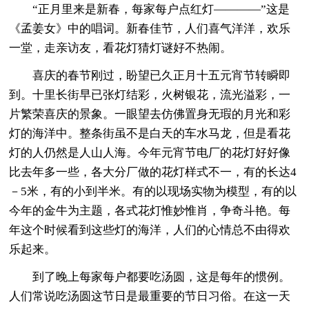
“正月里来是新春，每家每户点红灯————”这是
《孟姜女》中的唱词。新春佳节，人们喜气洋洋，欢乐
一堂，走亲访友，看花灯猜灯谜好不热闹。
喜庆的春节刚过，盼望已久正月十五元宵节转瞬即
到。十里长街早已张灯结彩，火树银花，流光溢彩，一
片繁荣喜庆的景象。一眼望去仿佛置身无瑕的月光和彩
灯的海洋中。整条街虽不是白天的车水马龙，但是看花
灯的人仍然是人山人海。今年元宵节电厂的花灯好好像
比去年多一些，各大分厂做的花灯样式不一，有的长达4
－5米，有的小到半米。有的以现场实物为模型，有的以
今年的金牛为主题，各式花灯惟妙惟肖，争奇斗艳。每
年这个时候看到这些灯的海洋，人们的心情总不由得欢
乐起来。
到了晚上每家每户都要吃汤圆，这是每年的惯例。
人们常说吃汤圆这节日是最重要的节日习俗。在这一天