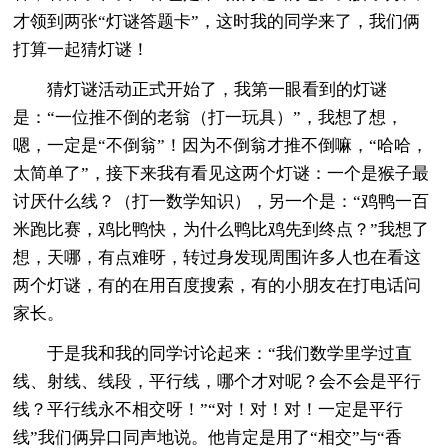
才领到两张“灯谜答题卡”，这时我的同学来了，我们俩
打算一起猜灯谜！
猜灯谜活动正式开始了，我第一眼看到的灯谜
是：“一位推不倒的老翁（打一玩具）”，我想了想，
嗯，一定是“不倒翁”！因为不倒翁才推不倒嘛，“哈哈，
太简单了”，接下来我有看见这两个灯谜：一个是猴子最
讨厌什么线？（打一数学知识），另一个是：“鸡鸭一百
米跑比赛，鸡比鸭快，为什么鸭比鸡先到终点？”我想了
想，天哪，有点难呀，转过身发现周围许多人也在看这
两个灯谜，有的在用百度搜索，有的小朋友在打电话问
家长。
于是我和我的同学讨论起来：“我们数学里学过直
线、射线、线段，平行线，哪个才对呢？会不会是平行
线？平行线永不相交呀！”“对！对！对！一定是平行
线”我们俩异口同声地说。他肯定是用了“相交”与“香