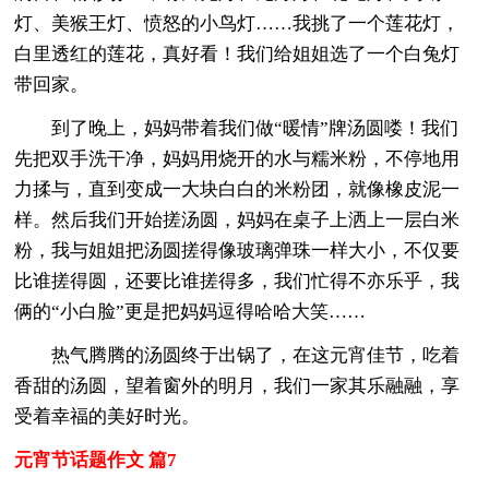
灯、美猴王灯、愤怒的小鸟灯……我挑了一个莲花灯，
白里透红的莲花，真好看！我们给姐姐选了一个白兔灯
带回家。
到了晚上，妈妈带着我们做“暖情”牌汤圆喽！我们
先把双手洗干净，妈妈用烧开的水与糯米粉，不停地用
力揉与，直到变成一大块白白的米粉团，就像橡皮泥一
样。然后我们开始搓汤圆，妈妈在桌子上洒上一层白米
粉，我与姐姐把汤圆搓得像玻璃弹珠一样大小，不仅要
比谁搓得圆，还要比谁搓得多，我们忙得不亦乐乎，我
俩的“小白脸”更是把妈妈逗得哈哈大笑……
热气腾腾的汤圆终于出锅了，在这元宵佳节，吃着
香甜的汤圆，望着窗外的明月，我们一家其乐融融，享
受着幸福的美好时光。
元宵节话题作文 篇7