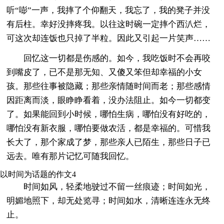
听“嘭”一声，我摔了个仰翻天，我忘了，我的凳子并没
有后柱。幸好没摔疼我。以往这时碗一定摔个西汃烂，
可这次却连饭也只掉了半粒。因此又引起一片笑声……
回忆这一切都是伤感的。如今，我吃饭时不会再咬
到嘴皮了，已不是那无知、又傻又笨但却幸福的小女
孩。那些往事被隐藏；那些亲情随时间而老；那些感情
因距离而淡，眼睁睁看着，没办法阻止。如今一切都变
了。如果能回到小时候，哪怕生病，哪怕没有好吃的，
哪怕没有新衣服，哪怕要做农活，都是幸福的。可惜我
长大了，那个家成了梦，那些亲人已陌生，那些日子已
远去。唯有那片记忆可随我回忆。
以时间为话题的作文4
时间如风，轻柔地驶过不留一丝痕迹；时间如光，
明媚地照下，却无处览寻；时间如水，清晰连连永无终
止。