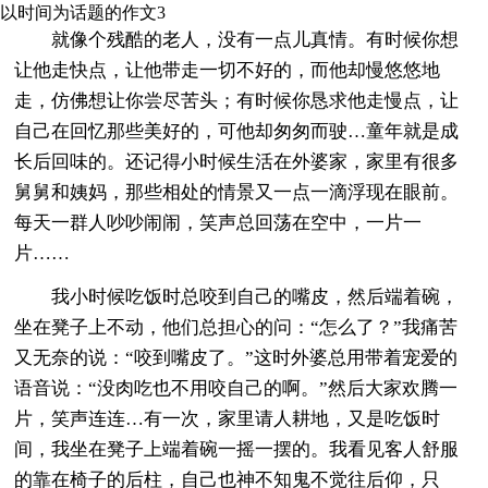
以时间为话题的作文3
就像个残酷的老人，没有一点儿真情。有时候你想
让他走快点，让他带走一切不好的，而他却慢悠悠地
走，仿佛想让你尝尽苦头；有时候你恳求他走慢点，让
自己在回忆那些美好的，可他却匆匆而驶…童年就是成
长后回味的。还记得小时候生活在外婆家，家里有很多
舅舅和姨妈，那些相处的情景又一点一滴浮现在眼前。
每天一群人吵吵闹闹，笑声总回荡在空中，一片一
片……
我小时候吃饭时总咬到自己的嘴皮，然后端着碗，
坐在凳子上不动，他们总担心的问：“怎么了？”我痛苦
又无奈的说：“咬到嘴皮了。”这时外婆总用带着宠爱的
语音说：“没肉吃也不用咬自己的啊。”然后大家欢腾一
片，笑声连连…有一次，家里请人耕地，又是吃饭时
间，我坐在凳子上端着碗一摇一摆的。我看见客人舒服
的靠在椅子的后柱，自己也神不知鬼不觉往后仰，只