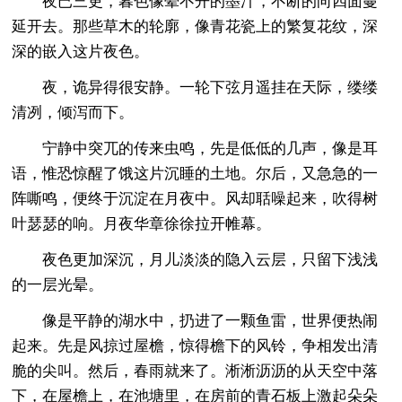
夜已三更，暮色像晕不开的墨汁，不断的向四面蔓
延开去。那些草木的轮廓，像青花瓷上的繁复花纹，深
深的嵌入这片夜色。
夜，诡异得很安静。一轮下弦月遥挂在天际，缕缕
清冽，倾泻而下。
宁静中突兀的传来虫鸣，先是低低的几声，像是耳
语，惟恐惊醒了饿这片沉睡的土地。尔后，又急急的一
阵嘶鸣，便终于沉淀在月夜中。风却聒噪起来，吹得树
叶瑟瑟的响。月夜华章徐徐拉开帷幕。
夜色更加深沉，月儿淡淡的隐入云层，只留下浅浅
的一层光晕。
像是平静的湖水中，扔进了一颗鱼雷，世界便热闹
起来。先是风掠过屋檐，惊得檐下的风铃，争相发出清
脆的尖叫。然后，春雨就来了。淅淅沥沥的从天空中落
下，在屋檐上，在池塘里，在房前的青石板上激起朵朵