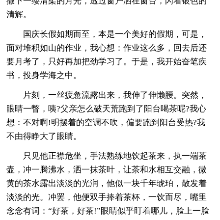
撒下一缕清柔的月光，透过窗户洒在窗台，闪着银色的
清辉。
国庆长假如期而至，本是一个美好的假期，可是，
面对堆积如山的作业，我心想：作业这么多，回去后还
要月考了，只好再加把劲学习了。于是，我开始奋笔疾
书，投身学海之中。
片刻，一丝疲惫流露出来，我伸了伸懒腰。突然，
眼睛一瞥，咦?父亲怎么破天荒跑到了阳台喝茶呢?我心
想：不对啊!明摆着的空调不吹，偏要跑到阳台受热?我
不由得睁大了眼睛。
只见他正襟危坐，手法熟练地饮起茶来，执一端茶
壶，冲一腾沸水，洒一抹茶叶，让茶和水相互交融，微
黄的茶水露出淡淡的光润，他似一块千年琥珀，散发着
淡淡的光。冲罢，他便双手捧着茶杯，一饮而尽，嘴里
念念有词：“好茶，好茶!”眼睛似乎盯着哪儿，脸上一脸