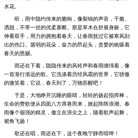
水花。
听，雨中隐约传来的脆响，像裂锦的声音，干脆、
洒脱，不带一丝的优柔寡断。那是草木在舒展身躯，它
伸看双手，用力的拥抱着春天，让春雨抚过它被寒风刮
出的伤口。孱弱的花朵，奋力的昂起头，贪婪的吮吸着
春天的恩赐。
雨还在下着，隐隐传来的风铃声和春雨缠绵着，像
一首渐行渐远的歌。它洗涤着历经风霜的世界，它骄傲
的微笑着，它说，春天到了，万物苏醒吧！
于是，大地睁开沉睡的眼睛，轻轻的扬起指挥棒，
生命的赞歌便从四面八方席卷而来，掀起阵阵浪潮。春
雨像个倔强的精灵，傲立在浪尖之上，随着歌声起舞，
裙角飞扬！
歌还在唱，雨还在下，这个夜晚宁静而喧哗！