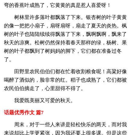
弯的香蕉叶成熟了，它黄黄的真是惹人喜爱呀！
树林里许多落叶都飘落了下来。银杏树的叶子黄黄
的像一把把小扇子，扇呀扇呀，扇走了夏天的炎热。枫
树的叶子也陆陆续续得飘落了下来，飘啊飘啊，飘来了
秋天的凉爽。松树仍然保持着春天那样的绿，杨树、果
树的叶子都飘到了树妈妈的脚下，它们都在准备过冬
了。
田野里农民伯伯们都在忙着收割粮食呢！高粱好像
喝醉了酒似的，脸非常的红。稻子也成熟了，它们都被
农民伯伯摘走了，心里甜得不得了。
我爱既美丽又可爱的秋天。
话题优秀作文 篇7
周末，对于一些人来讲是轻松快乐的两天，而对我
来说却比上学更紧张，因为我还要上很多课。但是这些