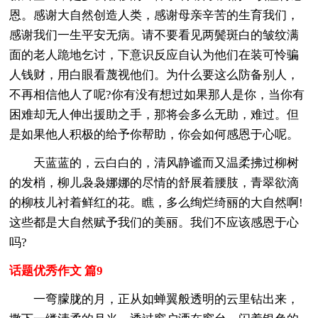
恩。感谢大自然创造人类，感谢母亲辛苦的生育我们，
感谢我们一生平安无病。请不要看见两鬓斑白的皱纹满
面的老人跪地乞讨，下意识反应自认为他们在装可怜骗
人钱财，用白眼看蔑视他们。为什么要这么防备别人，
不再相信他人了呢?你有没有想过如果那人是你，当你有
困难却无人伸出援助之手，那将会多么无助，难过。但
是如果他人积极的给予你帮助，你会如何感恩于心呢。
天蓝蓝的，云白白的，清风静谧而又温柔拂过柳树
的发梢，柳儿袅袅娜娜的尽情的舒展着腰肢，青翠欲滴
的柳枝儿衬着鲜红的花。瞧，多么绚烂绮丽的大自然啊!
这些都是大自然赋予我们的美丽。我们不应该感恩于心
吗?
话题优秀作文 篇9
一弯朦胧的月，正从如蝉翼般透明的云里钻出来，