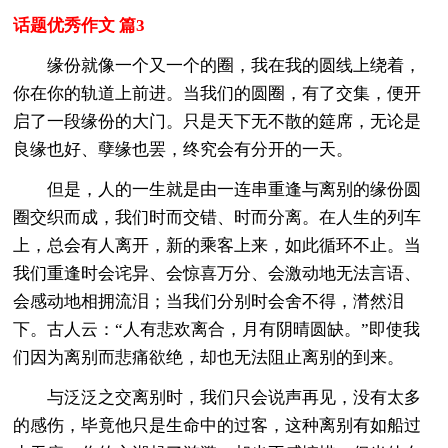
话题优秀作文 篇3
缘份就像一个又一个的圈，我在我的圆线上绕着，
你在你的轨道上前进。当我们的圆圈，有了交集，便开
启了一段缘份的大门。只是天下无不散的筵席，无论是
良缘也好、孽缘也罢，终究会有分开的一天。
但是，人的一生就是由一连串重逢与离别的缘份圆
圈交织而成，我们时而交错、时而分离。在人生的列车
上，总会有人离开，新的乘客上来，如此循环不止。当
我们重逢时会诧异、会惊喜万分、会激动地无法言语、
会感动地相拥流泪；当我们分别时会舍不得，潸然泪
下。古人云：“人有悲欢离合，月有阴晴圆缺。”即使我
们因为离别而悲痛欲绝，却也无法阻止离别的到来。
与泛泛之交离别时，我们只会说声再见，没有太多
的感伤，毕竟他只是生命中的过客，这种离别有如船过