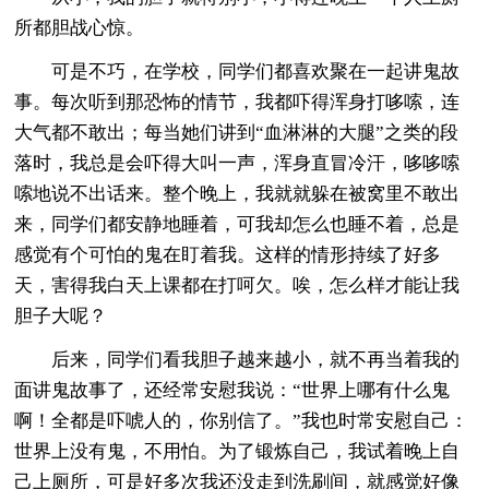
所都胆战心惊。
可是不巧，在学校，同学们都喜欢聚在一起讲鬼故
事。每次听到那恐怖的情节，我都吓得浑身打哆嗦，连
大气都不敢出；每当她们讲到“血淋淋的大腿”之类的段
落时，我总是会吓得大叫一声，浑身直冒冷汗，哆哆嗦
嗦地说不出话来。整个晚上，我就就躲在被窝里不敢出
来，同学们都安静地睡着，可我却怎么也睡不着，总是
感觉有个可怕的鬼在盯着我。这样的情形持续了好多
天，害得我白天上课都在打呵欠。唉，怎么样才能让我
胆子大呢？
后来，同学们看我胆子越来越小，就不再当着我的
面讲鬼故事了，还经常安慰我说：“世界上哪有什么鬼
啊！全都是吓唬人的，你别信了。”我也时常安慰自己：
世界上没有鬼，不用怕。为了锻炼自己，我试着晚上自
己上厕所，可是好多次我还没走到洗刷间，就感觉好像