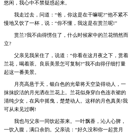
悠闲，我心中不禁疑惑起来。
我走过去，问道：“爸，你这是在干嘛呢?”他不紧不
慢地又饮了一杯，说：“你不懂，我这是在赏兰呢!”
赏兰?我不由得愣住了，什么时候家中的兰花悄然而
立?
父亲见我呆住了，说道：“你看在这月夜之下，赏着
兰花，喝着茶。良辰美景怎可复制?”我不由得仔细打量
起这一番美景。
月亮高悬于天，银白色的光晕将天空染得动人，一
抹抹皎洁的月光洒在兰花上。兰花似身穿白色连衣裙的
清纯少女，在风中摇曳，楚楚动人。这样的月色真美!我
可从未见过啊!
我也与父亲一同饮起茶来。一叶飘香，沁人心脾，
一饮入腹，满口余韵。父亲说：“好久没和你一起赏月