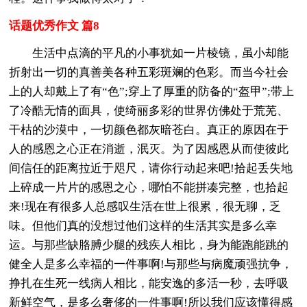
话题优秀作文 篇8
生活中点滴的平凡的小事犹如一片棱镜，虽小却能
折射出一切的真善美各种五彩斑斓的色彩。而当今社会
上的人却戴上了有“色”;穿上了厚重的防备的“盔甲”;带上
了冷酷无情的面具，使绮丽多彩的世界仿佛处于荒芜、
干枯的沙漠中，一切颜色都灰暗苍白。真正的原因在于
人的感恩之心正在消逝，泯灭。为了因感恩从而使彼此
间信任的距离拉近于咫尺，请你行动起来吧!拾起丢失地
上碎成一片片的感恩之心，哪怕不能拼凑完整，也拾起
来!现在有很多人总感叹生活在世上很累，很无聊，乏
味。但他们真的没想过他们这样的生活其实是多么幸
运。与那些缺胳膊少腿的残疾人相比，身为能跑能跳的
健全人是多么幸福的一件事啊!与那些与病魔顽强抗争，
挣扎在生死一线病人相比，能安逸的多活一秒，去呼吸
新鲜空气，是多么奢侈的一件事啊!所以我们应该懂得感