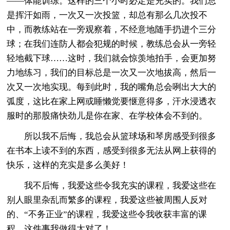
——体能训练。这样的三个小时必定是充实的。我们总
是挥汗如雨，一次又一次投篮，却总有那么几次投不
中，而教练站在一旁观察着，不经意地随手扔进个三分
球；在我们连防人都会犯规的时候，教练总会从一旁轻
轻地截下球……这时，我们就会惊羡地拍手，会更加努
力地练习，我们的目标总是一次又一次地拔高，然后一
次又一次地实现。每到此时，我的嘴角总会咧出大大的
弧度，这比在家上网或睡懒觉要惬意得多，汗水浸透衣
服时的那股痛快劲儿是你在家、在学校体会不到的。
所以我不后悔，我总会从篮球场和琴房感受到很多
在书本上读不到的东西，感受到很多无法从网上获得的
快乐，这样的充实是多么美好！
我不后悔，我爱这些令我充实的课程，我爱这些在
别人眼里杂乱而繁多的课程，我爱这些被周围人反对
的、“不务正业”的课程，我爱这些令我收获丰富的课
程。这件事我做得太对了！