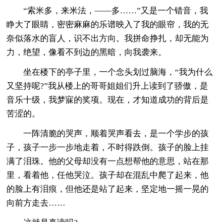
“索米多，来米法，——多……”又是一个错音，我
睁大了眼睛，密密麻麻的乐谱映入了我的眼帘，我的无
奈似落水的盲人，识不出方向。我拼命挣扎，却无能为
力，绝望，像看不到边的黑暗，向我袭来。
坐在楼下的亭子里，一个念头划过脑海，“我为什么
又坚持呢?”我从楼上的哥哥姐姐们升上读到了骄傲，是
音乐十级，我梦寐的奖项。现在，才知道成功的背后是
苦涩的。
一阵清脆的哭声，顺着哭声看去，是一个学步的孩
子，孩子一步一步地走着，不时得跌倒。孩子的脸上挂
满了泪珠。他的父母却没有一点想帮他的意思，站在那
里，看着他，任他哭泣。孩子却在混乱中爬了起来，他
的脸上有泪痕，但他还是站了起来，坚定地一摇一晃的
向前方走去……