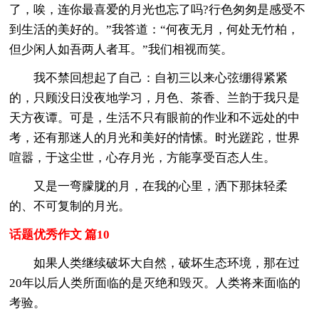
了，唉，连你最喜爱的月光也忘了吗?行色匆匆是感受不
到生活的美好的。”我答道：“何夜无月，何处无竹柏，
但少闲人如吾两人者耳。”我们相视而笑。
我不禁回想起了自己：自初三以来心弦绷得紧紧
的，只顾没日没夜地学习，月色、茶香、兰韵于我只是
天方夜谭。可是，生活不只有眼前的作业和不远处的中
考，还有那迷人的月光和美好的情愫。时光蹉跎，世界
喧嚣，于这尘世，心存月光，方能享受百态人生。
又是一弯朦胧的月，在我的心里，洒下那抹轻柔
的、不可复制的月光。
话题优秀作文 篇10
如果人类继续破坏大自然，破坏生态环境，那在过
20年以后人类所面临的是灭绝和毁灭。人类将来面临的
考验。