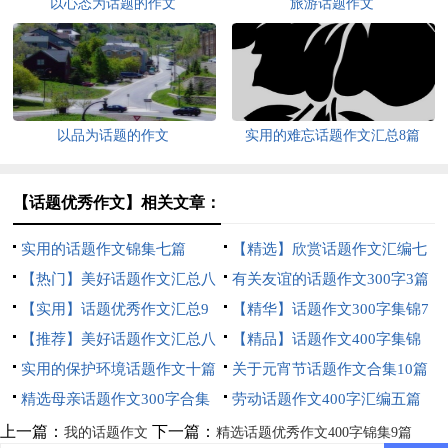
以心态为话题的作文
旅游话题作文
以品为话题的作文
实用的难忘话题作文汇总8篇
【话题优秀作文】相关文章：
实用的话题作文锦集七篇
【精选】欣赏话题作文汇编七
【热门】美好话题作文汇总八
篇
有关友谊的话题作文300字3篇
篇
【实用】话题优秀作文汇总9
【精华】话题作文300字集锦7
篇
【推荐】美好话题作文汇总八
篇
【精品】话题作文400字集锦
篇
实用的保护环境话题作文十篇
十篇
关于元宵节话题作文合集10篇
精选母亲话题作文300字合集
劳动话题作文400字汇编五篇
八篇
上一篇：
下一篇：
我的话题作文
精选话题优秀作文400字锦集9篇