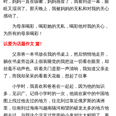
时，妈妈一直在咳嗽，妈妈感冒了，我看到这一幕，眼
眶又湿润了。那天晚上，我被妈妈的无私和对我的关心
感动了。
为母亲喝彩，喝彩她的无私，喝彩他对我的关心，
为所有的母亲喝彩！
以爱为话题作文 篇7
父亲将一本书放在我的书桌上，然后悄悄地走开，
躺在书桌旁边床上假装睡觉的我把这一切看在眼里，却
丝毫不动声色。听着关门是那一声清响，我知道父亲走
了，而我却呆呆的看着天花板，想起了往事
小学时，我喜欢和爸爸在一起起，因为他的知识
多，见识广。记得小学时的一次，他就在家中的中国地
图上找过他去过的地方，往北到过靠近俄罗斯的满洲
里，往南到过海南与越南隔河相望的硕龙太多的地方他
都去过，与我这个没见过世面的小鬼对比太鲜明了。再