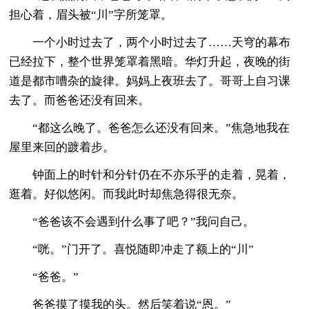
担心着，眉头被“川”字所笼罩。
一个小时过去了，两个小时过去了……天穹的幕布
已经拉下，整个世界笼罩着黑暗。华灯升起，夜晚的街
道是都市嘈杂的旋律。妈妈上夜班去了。哥哥上自习课
去了。而爸爸还没有回来。
“都这么晚了。爸爸怎么还没有回来。”焦急地我在
屋里来回的踱着步。
钟面上的时针和分针仍在不亦乐乎的走着，晃着，
逛着。好似悠闲。而我此时却焦急得很无奈。
“爸爸该不会遇到什么事了吧？”我问自己。
“咣。”门开了。喜悦随即冲走了额上的“川”
“爸爸。”
爸爸摸了摸我的头。然后笑着说“恩。”