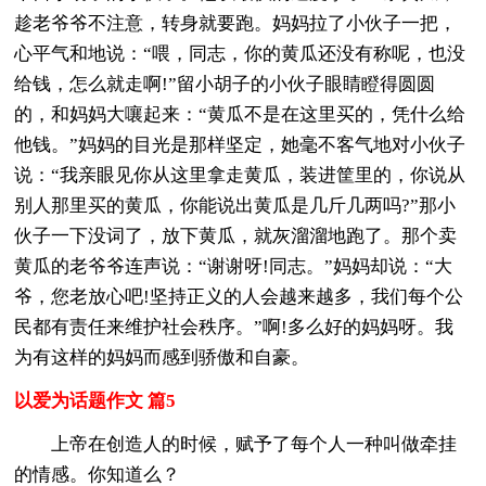
趁老爷爷不注意，转身就要跑。妈妈拉了小伙子一把，
心平气和地说：“喂，同志，你的黄瓜还没有称呢，也没
给钱，怎么就走啊!”留小胡子的小伙子眼睛瞪得圆圆
的，和妈妈大嚷起来：“黄瓜不是在这里买的，凭什么给
他钱。”妈妈的目光是那样坚定，她毫不客气地对小伙子
说：“我亲眼见你从这里拿走黄瓜，装进筐里的，你说从
别人那里买的黄瓜，你能说出黄瓜是几斤几两吗?”那小
伙子一下没词了，放下黄瓜，就灰溜溜地跑了。那个卖
黄瓜的老爷爷连声说：“谢谢呀!同志。”妈妈却说：“大
爷，您老放心吧!坚持正义的人会越来越多，我们每个公
民都有责任来维护社会秩序。”啊!多么好的妈妈呀。我
为有这样的妈妈而感到骄傲和自豪。
以爱为话题作文 篇5
上帝在创造人的时候，赋予了每个人一种叫做牵挂
的情感。你知道么？