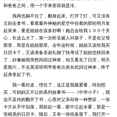
和爸爸之间，用一个字来形容就是冷。
我再也躺不住了，翻身起床。打开了灯，可又没有
立刻去拿书，看着窗外神秘的星空中挂着的那轮明月发
起呆来，要是姐姐在该多好啊！她总会给我１００个关
心，长这么大了，第一次听见被人叫孩子，不是在父母
那里，而是在姐姐那里。去年这时候，姐姐又该给我买
日历卡了，又该准备圣诞礼物了快考试了姐姐也快回来
了，好像她我突然间回过神来，却又看见了日历，明天
星期六，不去英语班明早爸爸出差在此回过神来，终于
起身拿起了书。
我一看封皮，愣住了，这正是我最爱看，特别想
买，可妈妈又不让的系列故事书——《中华小子》，我
迫不及待的翻开了书，心里对父亲却有一种赞叹，一张
卡片从手中划落，我拾起一看，眼中泛起水雾，那是一
张精美的日历卡。随后，又有一张纸条落下，我打开一