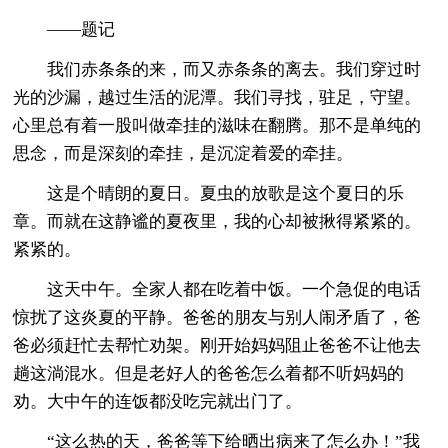
——题记
我们赤条条的来，而又赤条条的离去。我们穿过时
光的沙漏，越过生活的泥潭。我们寻找，驻足，守望。
心里总有着一股叫做牵挂的滋味在翻腾。那不是单纯的
思念，而是深刻的牵挂，是沉淀着爱的牵挂。
这是个晴朗的夏日。夏虫的放歌是这个夏日的乐
章。而就在这静谧的夏夜里，我的心却被揪得紧紧的。
紧紧的。
这天中午。全家人都在吃着中饭。一个急促的电话
惊扰了这炎夏的平静。爸爸的朋友与别人闹矛盾了，爸
爸必须赶忙去帮忙劝架。刚开始妈妈阻止爸爸不让他去
趟这淌混水。但是老好人的爸爸怎么着都不听妈妈的
劝。大中午的连饭都没吃完就出门了。
“这么热的天，爸爸等下给晒出病来了怎么办！”我