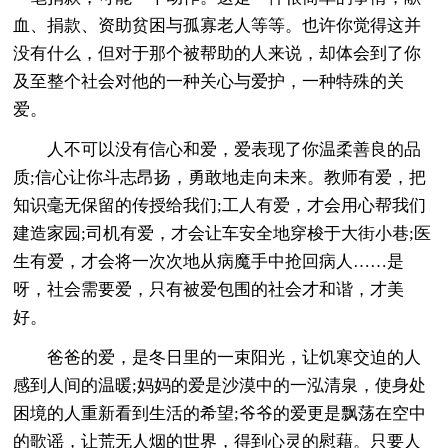
血、捐款、资助贫困与孤寡老人等等。也许你觉得这并
没有什么，但对于那个被帮助的人来说，却体会到了你
及至整个社会对他的一种关心与爱护，一种特殊的关
爱。
人不可以没有信心和爱，爱表现了你温柔善良的品
质;信心让你斗志昂扬，勇敢地走向未来。教师有爱，把
知识毫无保留的传授给我们;工人有爱，才会用心帮我们
建造家园;司机有爱，才会让车安全地穿梭于大街小巷;医
生有爱，才会将一次次地从病魔手中抢回病人……是
呀，社会需要爱，只有被爱包围的社会才和谐，才美
好。
爸爸的爱，是冬日里的一束阳光，让饥寒交迫的人
感到人间的温暖;妈妈的爱是沙漠中的一泓清泉，使身处
困境的人重新看到生活的希望;爷爷的爱更是飘荡在空中
的歌谣，让荒无人烟的世界，得到心灵的慰藉。只要人