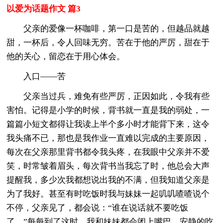
以爱为话题作文 篇3
父亲的爱像一杯咖啡，第一口是苦的，但越品就越
甜，一杯后，令人回味无穷。苦在于他的严厉，甜在于
他的关心，留恋在于用心体会。
入口――苦
父亲当过兵，难免有些严厉，正因如此，令我有些
害怕。记得是小学的时候，背书就一直是我的弱处，一
篇篇小短文都得让我读上半个多小时才能背下来，这令
我头痛不已，那也是我作业一直难以完成的主要原因，
每次在父亲那里背书都令我头疼，在我眼中父亲并不爱
笑，时常皱着眉头，每次背书当我忘了时，他总会大声
提醒我，多少次我都想说出我的不满，但我知道父亲是
为了我好。甚至有时吃饭时我与妹妹一起叽叽喳喳说个
不停，父亲见了，都会说：“谁在说话就不要吃饭
了。”每每到了这时，我和妹妹都会闭上嘴巴，安静的吃