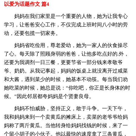
以爱为话题作文 篇4
妈妈在我们家里是一个重要的人物，她为让我专心
学习，让爸爸安心工作，不仅完成上班时间八小时的劳
动，还要包揽一切家务。
妈妈省吃俭用，尊老爱幼，她为一家人的伙食操尽
了心。每天除了照顾身弱的爸爸，让他多吃点好的.外，
还要为我调剂一日三餐，更要节省一部分钱来孝敬爷
爷、奶奶。从我记事起，妈妈的饭桌上就没离开过咸菜
和大酱，遇到菜少的时候，她基本不动筷。每当我们劝
她吃菜的时候，她总是说：“你吃吧，你正是长身体的时
候。”因此邻居都夸妈妈是个贤妻良母。
妈妈不怕威胁，坚持正义，敢于斗争。一天下午，
我和妈妈来到一个卖黄瓜的摊床上，卖菜的老爷爷给妈
妈称了两斤黄瓜。当他转身给妈妈找钱的时候，来了一
个留小胡子的小伙子。他以最快的速度拿了三条黄瓜，