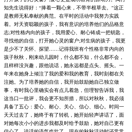
知先生说得好：“捧着一颗心来，不带半根草去。”这正
是教师无私奉献的典范。在平时的活动中我努力实践
着。对天资聪颖的孩子，我有意识的培养他们的品格意
志;对性格内向的孩子，我用爱心、耐心铸成一把钥匙，
寻找他的自信，打开她心灵的窗户;对生病的孩子，我更
是少不了关怀、探望……记得我班有个性格非常内向的
孩子秋秋，刚来幼儿园时，什么都不知，什么都不会，
且样样没兴趣，跟他说话，她永远都是点头、摇头。一
年来在她身上倾注了我的爱和我的教育，我时刻都在关
注她。为了培养她的自信，我开始鼓励她自己独立做
事，有时我心里确实会有点儿着急，但理智告诉我，我
这当口一批评，我会更不知所措，所以对秋秋，我必须
具备了五心：爱心、耐心、关心、信心、细心。时间一
天天过去了，她终于有了转机，她开始轻声讲话了，面
对她每次小小的进步我都及时给予鼓励，她对自己更有
信心了，说话的语气也壮了，现在的秋秋活动时还常常