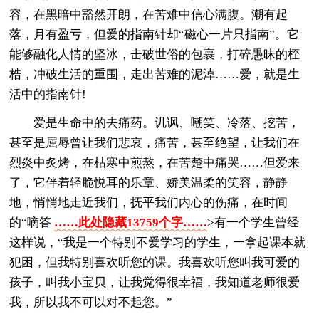
容，在黑暗中豁然开朗，在苦难中信心满腹。潮有起
落，月有盈亏，但爱的指南针却“磁心一片只指南”。它
能够融化人情的坚冰，击破世俗的包裹，打碎愚昧的桎
梏，冲破生活的重围，走出苦难的泥淖……爱，就是生
活中的指南针!
爱是生命中的去痛药。讥讽、嘲笑、冷落、挖苦，
甚至是屈辱曾让我们悲哀，痛苦，甚至绝望，让我们在
烈炎中炙烤，在枯寒中煎熬，在苦楚中痛哭……但爱来
了，它伴着轻脆悦耳的乐章、娇美温柔的笑容，静静
地，悄悄地走近我们，抚平我们内心的伤痛，在时间
的“嘀答
……此处隐藏13759个字……
>有一个学生曾经
这样说，“我是一个特别不爱学习的学生，一拿起课本就
犯困，但我特别喜欢听您的课。我喜欢听您叫我可爱的
孩子，叫我小宝贝，让我觉得很幸福，我知道老师很爱
我，所以我不可以对不起您。”