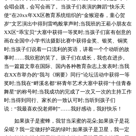
会唱会跳，会写会画了。当孩子们表演的舞蹈“快乐天
使”在20xx年XX区教育系统组织的“金猴迎春，童心贺
岁”文艺演出中得到雷鸣般掌声时;当我班的王葙小朋友在
XX区“乖宝贝”大塞中获得一等奖时;当孩子们富有创意的
画在全国中小学书法摄影比赛中获得金奖、银奖、铜奖
时;当孩子们说着一口流利的英语，讲着一个个动听的故
事时……我欣慰的笑了。孩子们在成长，我也在进步。
当一篇篇文章在国际、国内各种教育杂志上发表时;当我
在XX市举办的“我与《纲要》同行”论坛活动中获得一等
奖时;当我在“畔溪名都”杯青年艺术大塞中获得“十佳青春
舞星”的称号时;当我成功的完成了一次又一次的主持工作
时;当得到同行、家长的一致认可时;当听到孩子们
说：“我最喜欢倪老师时”……我好感动，我好快乐！
如果孩子是蜜蜂，我甘当采蜜的花朵;如果孩子是花
朵呢？我一定做好护花的绿叶;如果孩子是卫星，我一定