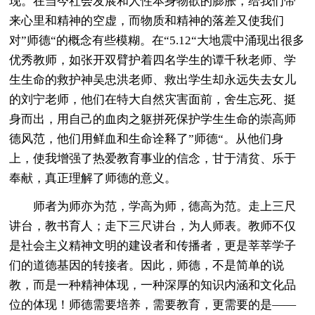
现。在当今社会发展和人性本身物欲的膨胀，给我们带
来心里和精神的空虚，而物质和精神的落差又使我们
对”师德“的概念有些模糊。在“5.12“大地震中涌现出很多
优秀教师，如张开双臂护着四名学生的谭千秋老师、学
生生命的救护神吴忠洪老师、救出学生却永远失去女儿
的刘宁老师，他们在特大自然灾害面前，舍生忘死、挺
身而出，用自己的血肉之躯拼死保护学生生命的崇高师
德风范，他们用鲜血和生命诠释了”师德“。从他们身
上，使我增强了热爱教育事业的信念，甘于清贫、乐于
奉献，真正理解了师德的意义。
师者为师亦为范，学高为师，德高为范。走上三尺
讲台，教书育人；走下三尺讲台，为人师表。教师不仅
是社会主义精神文明的建设者和传播者，更是莘莘学子
们的道德基因的转接者。因此，师德，不是简单的说
教，而是一种精神体现，一种深厚的知识内涵和文化品
位的体现！师德需要培养，需要教育，更需要的是——