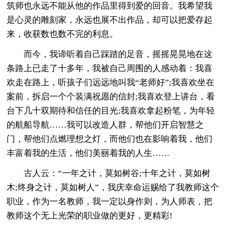
筑师也永远不能从他的作品里得到爱的回音。我希望我
是心灵的雕刻家，永远也展不出作品，却可以把爱存起
来，收获数也数不完的利息。
而今，我谛听着自己踩踏的足音，摇摇晃晃地在这
条路上已走了十多年，我被自己周围的人感动着：我喜
欢走在路上，听孩子们远远地叫我“老师好”;我喜欢坐在
案前，拆启一个个装满祝愿的信封;我喜欢登上讲台，看
台下几十双期待和信任的目光;我喜欢拿起粉笔，为年轻
的航船导航……我可以改造人群，帮他们开启智慧之
门，帮他们点燃理想之灯，而他们也在影响着我，他们
丰富着我的生活，他们美丽着我的人生……
古人云：“一年之计，莫如树谷;十年之计，莫如树
木;终身之计，莫如树人”，我庆幸命运赐给了我教师这个
职业，作为一名教师，我一定以身作则，为人师表，把
教师这个无上光荣的职业做的更好，更精彩!