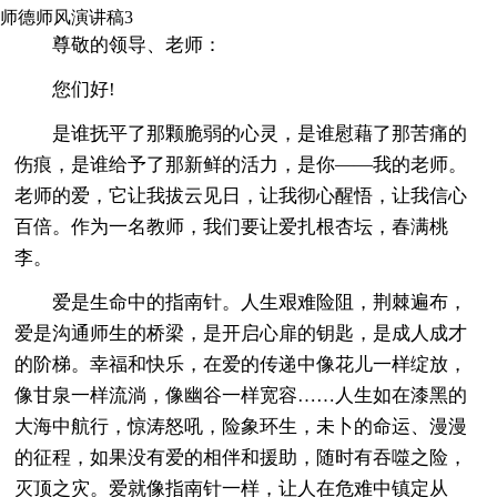
师德师风演讲稿3
尊敬的领导、老师：
您们好!
是谁抚平了那颗脆弱的心灵，是谁慰藉了那苦痛的
伤痕，是谁给予了那新鲜的活力，是你——我的老师。
老师的爱，它让我拔云见日，让我彻心醒悟，让我信心
百倍。作为一名教师，我们要让爱扎根杏坛，春满桃
李。
爱是生命中的指南针。人生艰难险阻，荆棘遍布，
爱是沟通师生的桥梁，是开启心扉的钥匙，是成人成才
的阶梯。幸福和快乐，在爱的传递中像花儿一样绽放，
像甘泉一样流淌，像幽谷一样宽容……人生如在漆黑的
大海中航行，惊涛怒吼，险象环生，未卜的命运、漫漫
的征程，如果没有爱的相伴和援助，随时有吞噬之险，
灭顶之灾。爱就像指南针一样，让人在危难中镇定从