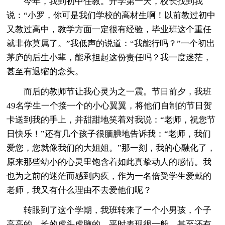
今年，我到初中任教。开学第一天，校长找到我
说：“小罗，你可是我们学校的高材生啊！以前教过初中
又教过高中，教学方面一定很有经验，毕业班这个重任
就非你莫属了。”我低声的说道：“我能行吗？”一个初出
茅庐的后生小辈，能承担起这份责任吗？我一度迷茫，
甚至有退缩的念头。
而后的教师节让我心灵为之一震。节日前夕，我班
49名学生一个接一个的小心翼翼，将他们自制的节日贺
卡送到我的手上，并甜甜地笑着对我说：“老师，祝您节
日快乐！”还有几个孩子很腼腆地告诉我：“老师，我们
爱您，您就像我们的大姐姐。”那一刻，我的心融化了，
原来那些幼小的心灵里饱含着如此真挚动人的感情。我
也为之前的迷茫而感到内疚，作为一名倍受学生爱戴的
老师，我又有什么理由不去爱他们呢？
转眼到了这个学期，我班转来了一个小男孩，个子
高高的，长的虎头虎脑的，平时表现很一般，甚至还有