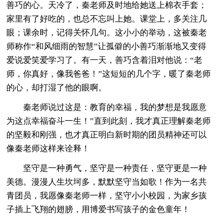
善巧的心。天冷了，秦老师及时地给她送上棉衣手套；
家里有了好吃的，也总不忘叫上她。课堂上，多关注几
眼；课余时，记得关怀几句。这小小的举动，这被秦老
师称作“和风细雨的智慧”让孤僻的小善巧渐渐地又变得
爱说爱笑爱学习了。有一天，善巧含着泪对他说：“老
师，你真好，像我爸爸！”这短短的几个字，暖了秦老师
的心，却打湿了他的眼啊。
秦老师说过这是：教育的幸福，我的梦想是我愿意
为这点幸福奋斗一生！”直到此刻，我才真正理解秦老师
的坚毅和刚强，也才真正明白新时期的团员精神还可以
像秦老师这样来诠释！
坚守是一种勇气，坚守是一种责任，坚守更是一种
美德。漫漫人生坎坷多，默默坚守当如歌！作为一名共
青团员，我愿像秦老师一样，坚守小小校园，为家乡孩
子插上飞翔的翅膀，用博爱书写孩子的金色童年！