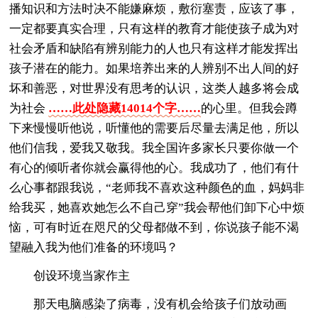
播知识和方法时决不能嫌麻烦，敷衍塞责，应该了事，
一定都要真实合理，只有这样的教育才能使孩子成为对
社会矛盾和缺陷有辨别能力的人也只有这样才能发挥出
孩子潜在的能力。如果培养出来的人辨别不出人间的好
坏和善恶，对世界没有思考的认识，这类人越多将会成
为社会
……此处隐藏14014个字……
的心里。但我会蹲
下来慢慢听他说，听懂他的需要后尽量去满足他，所以
他们信我，爱我又敬我。我全国许多家长只要你做一个
有心的倾听者你就会赢得他的心。我成功了，他们有什
么心事都跟我说，“老师我不喜欢这种颜色的血，妈妈非
给我买，她喜欢她怎么不自己穿”我会帮他们卸下心中烦
恼，可有时近在咫尺的父母都做不到，你说孩子能不渴
望融入我为他们准备的环境吗？
创设环境当家作主
那天电脑感染了病毒，没有机会给孩子们放动画