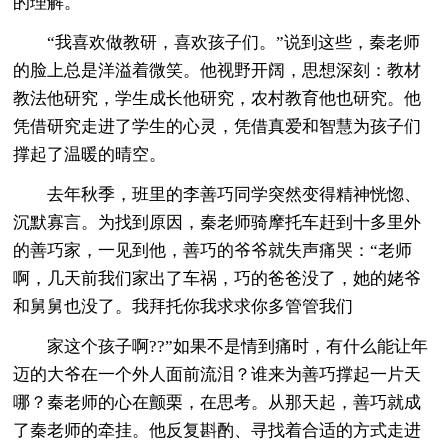
的理解。
“我喜欢做教研，喜欢孩子们。”说到这些，秦老师
的脸上总是洋溢着微笑。他视野开阔，思想深刻：教材
教法他研究，学生成长他研究，农村教育他也研究。他
凭借研究走进了学生的心灵，凭借真爱和智慧为孩子们
撑起了温暖的晴空。
去年秋季，班里的李善巧同学突然变得精神恍惚、
沉默寡言。为找到原因，秦老师骑摩托车赶到十多里外
的善巧家，一见到他，善巧的爷爷就失声痛哭：“老师
啊，几天前我们家出了车祸，巧的爸爸没了，她的姥爷
和舅舅也没了。我拜托你我求求你多管管我们
家这个孩子啊??”如果不是情到痛时，有什么能让年
迈的大爷在一个外人面前流泪？谁来为善巧撑起一片天
哪？秦老师的心在颤栗，在思考。从那天起，善巧就成
了秦老师的牵挂。他反复斟酌、寻找着合适的方式走进