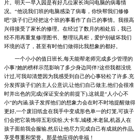
片。明天一早入园是有好几位家长询问电脑的病毒情
况。“他说我们班的电脑感染了病毒，你快帮我们修修
吧”孩子们已经把这个班的事看作了自己的事情。我很高
兴得接受了家长的修理。在经过了数月的相处后，我已
经不用再重复修理图书、整理玩具柜，爱护别破坏我们
环境的话了，甚至有时他们做得比我想象的都好。
一个小小的值日班长,每天能帮老师完成多少管理的
小事?她的榜样示范影响了多少身边同伴?这些我都没统
计过,可我却清楚因为我感受到自己的心事轻松了许多.充
分发挥孩子们的主人公意识,让他们自己做主,他们会很准
时并出色的完成(保证安全的前提下),这就是“人小心不
小”的内涵.孩子发挥他们的想象力会在时不时地提醒做得
更好,一个废旧纸盒在我手中变成形色单一的灯笼,可孩子
们会把它装饰得五彩缤纷,大卡车,城楼,米老鼠,机器人在
孩子面前我会服输,然后让他尽力完成自己有成就的作品,
享受尊重和荣誉。那是他应得的幸福！