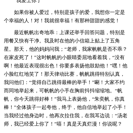
“我爱上你了”
如果你被人爱过，特别是孩子的爱，我想你一定是
个幸福的人！对！我就很幸福！有那种甜甜的感觉！
最近帆帆出奇地乖：上课还举手回答问题，特别是
用餐又快有干净。我及时在他的小信箱上贴上了五角
星。那天，他的妈妈问我；“老师，我家帆帆是否不乖？
在家皮死了！”这时帆帆的小眼睛委屈地看着我，“没有
啊！他最近表现很出色！你要多表扬他鼓励他！”嘿！他
小脸红红地笑了！那天律动比赛，帆帆跳得特别认真，
我问他们：“觉得自己跳得最棒的举手！”唰！大家不约
而同地举起来，可帆帆的小手在胸前抖抖缩缩地。“帆
帆，你今天跳得好棒！”我马上表扬他，“朱奕帆，你真
棒！”全体孩子一起夸他，终于，他自信地举起了小手！
当我经过他身边时，他再次拉住我，在我耳边说：“汤老
师，我已经爱上你了！”嘻！真是天真烂漫！你说呢？