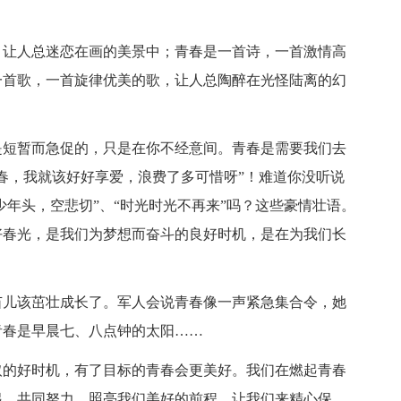
，让人总迷恋在画的美景中；青春是一首诗，一首激情高
一首歌，一首旋律优美的歌，让人总陶醉在光怪陆离的幻
是短暂而急促的，只是在你不经意间。青春是需要我们去
春，我就该好好享爱，浪费了多可惜呀”！难道你没听说
少年头，空悲切”、“时光时光不再来”吗？这些豪情壮语。
好春光，是我们为梦想而奋斗的良好时机，是在为我们长
苗儿该茁壮成长了。军人会说青春像一声紧急集合令，她
青春是早晨七、八点钟的太阳……
取的好时机，有了目标的青春会更美好。我们在燃起青春
起，共同努力，照亮我们美好的前程。让我们来精心保