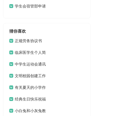
结
学生会宿管部申请
书
猜你喜欢
正规劳务协议书
临床医学生个人简
历
中学生运动会通讯
稿15篇
文明校园创建工作
方案 13篇
有关夏天的小学作
文3篇
经典生日快乐祝福
问候语
小白兔和小灰兔教