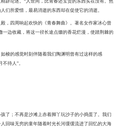
精辟论述。“人世间，比青春还宝贵的东西实在没有。然
为人们所爱惜，最易消逝的东西却在促使它的消逝。
之殿，四周响起欢快的《青春舞曲》。著名女作家冰心曾
撒一边收藏，将这一径长途点缀的香花烂漫，使踏荆棘的
月如梭的感觉时刻伴随着我们陶渊明曾有过这样的感
月不待人”。
小孩了；不再是沙滩上赤着脚丫玩沙子的小捣蛋了。我们
令人回味无穷的童年随着时光长河缓缓流进了回忆的大海