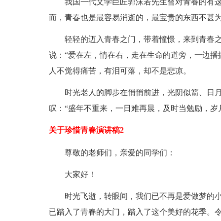
我国一代文学巨匠郭沫若先生曾对青春的有这
而，青春也是最容易消逝的，最宝贵的东西不甚
轻轻的迈入青春之门，带着憧憬，来到青春
说：“爱在左，情在右，走在生命的道旁，一边播
人不觉得痛苦，有泪可落，却不是悲凉。
时光老人的脚步在悄悄前进，光阴似箭、日
叹：“盛年不重来，一日难再晨，及时当勉励，岁
关于珍惜青春演讲稿2
尊敬的老师们，亲爱的同学们：
大家好！
时光飞逝，转眼间，我们已不再是爱做梦的
已踏入了青春的大门，踏入了这个美好的花季。