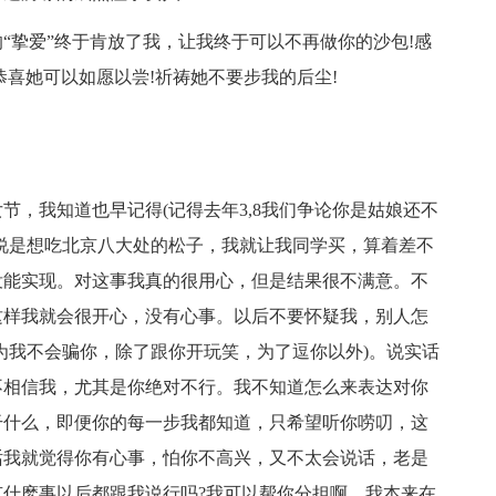
“挚爱”终于肯放了我，让我终于可以不再做你的沙包!感
恭喜她可以如愿以尝!祈祷她不要步我的后尘!
节，我知道也早记得(记得去年3,8我们争论你是姑娘还不
说是想吃北京八大处的松子，我就让我同学买，算着差不
没能实现。对这事我真的很用心，但是结果很不满意。不
这样我就会很开心，没有心事。以后不要怀疑我，别人怎
为我不会骗你，除了跟你开玩笑，为了逗你以外)。说实话
不相信我，尤其是你绝对不行。我不知道怎么来表达对你
干什么，即便你的每一步我都知道，只希望听你唠叨，这
话我就觉得你有心事，怕你不高兴，又不太会说话，老是
什麽事以后都跟我说行吗?我可以帮你分担啊。我本来在