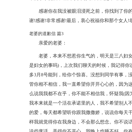
感谢你在我没被眼泪浸死之前，你找到了你的
谢!感谢!非常感谢!最后，衷心祝福你和那个女人!
老婆的道歉信 篇3
亲爱的老婆：
老婆，本来不想惹你生气的，明天是三八妇女
是妇女的事吗)，上次我们聊天的时候，我记得你
多3月8号能到，给你个惊喜。没想到同学有事，
管你相不相信，我一直希望你开开心心的，因为
么说我我都不在乎，你不能不相信我，怀疑我(因
我本来就是一个活在承诺里的人，我不希望别人
的爱，每天都希望听你跟我撒撒娇，说说你每天
样我就觉得你在我身边，不会那么想念。你不说
说些废话，弄得你不开心，我晚上也睡不好。你有