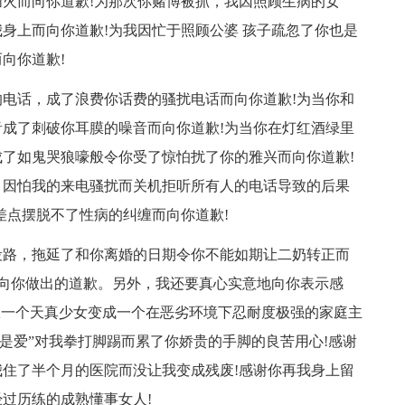
火而向你道歉!为那次你赌博被抓，我因照顾生病的女
身上而向你道歉!为我因忙于照顾公婆 孩子疏忽了你也是
向你道歉!
电话，成了浪费你话费的骚扰电话而向你道歉!为当你和
成了刺破你耳膜的噪音而向你道歉!为当你在灯红酒绿里
了如鬼哭狼嚎般令你受了惊怕扰了你的雅兴而向你道歉!
，因怕我的来电骚扰而关机拒听所有人的电话导致的后果
差点摆脱不了性病的纠缠而向你道歉!
段路，拖延了和你离婚的日期令你不能如期让二奶转正而
地向你做出的道歉。另外，我还要真心实意地向你表示感
从一个天真少女变成一个在恶劣环境下忍耐度极强的家庭主
是爱”对我拳打脚踢而累了你娇贵的手脚的良苦用心!感谢
住了半个月的医院而没让我变成残废!感谢你再我身上留
过历练的成熟懂事女人!