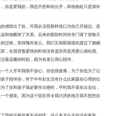
白，你是爱我的，我也不想和你分开，和他相处只是填补
我的感情出了轨，可我从没想那样借口为自己开脱过。是
永远和他断绝了关系。后来的那段时间你专门请了假每天
己的过错，觉得愧对老公。我们互相慰籍彼此渡过了婚姻
宽容，在我背叛爱情的时候没有遗弃而是用爱心感化我。
渡过最温馨的时刻，因为有老公用心陪伴。
远一个人开车我很不放心。你也很疲倦，为了你也为了让
和孩子陪伴你，对于中年妇女没有什么比家庭在心理的位
但为了你和孩子我必要作出牺牲，平时我不喜欢出去玩，
没一个朋友。因为这个陌生而令我讨厌的地方我不想把自
有了我的注视你更不必担忧，这么多天白天你没在家呆