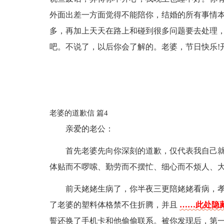
外面出差一方面觉得不能陪你，结婚的所有事情
多，再加上天天在路上和碰到很多问题要去处理
吧。不说了，以后你会了解的。老婆，节日快乐!
老婆的道歉信 篇4
亲爱的老公：
首先老婆先向你深刻的道歉，仅代表我自己
体贴而不啰嗦、勤劳而不摆忙、细心而不烦人、
前天姥姥生病了，你半夜三更陪姥姥看病，
了老婆的塑料体格禁不住折腾，并且
……此处隐藏
誓还换了手机卡和他偷偷联系。被你发现后，第