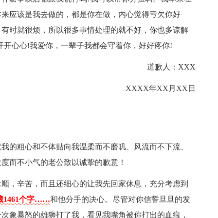
本来应该是我去做的，都是你在做，内心觉得亏欠你好
，有时就很烦，所以很多事情处理的就不好，你也多谅解
开开心心!我爱你，一辈子我都会守着你，好好疼你!
道歉人：XXX
XXXX年XX月XX日
就我的粗心和不体贴向我温柔而不磨叽、风流而不下流、
大度而不小气的老公致以诚挚的歉意！
孝顺，辛苦，而且还细心的让我先回家休息，充分考虑到
1461个字……
和他分手的决心。尽管对你信誓旦旦的发
一次象暴怒的雄狮打了我，看见我嘴角被你打出的血痕，