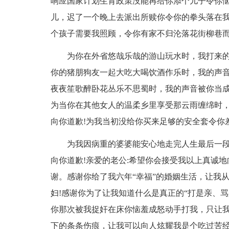
响应国家计划生育政策没能再给你添个儿子令你恼
儿，迟了一个晚上去派出所赎你令你的拳头落在我
个孩子需要我照顾，令你有家不归沦落花街柳巷而
为你在外省悠哉乐哉的游山玩水时，我打来的
你的猪朋狗友一起大吃大喝饮酒作乐时，我的声音
夜夜笙歌醉卧花丛乐不思蜀时，我的声音被你当成
为当你在其他女人的温柔乡里享受那云雨缠绵时
向你道歉!为我当初没给你买来足够的安全套令你
为我因病重的婆婆能安心地走完人生最后一
向你道歉!亲爱的老公:希望你会接受我以上真诚
谢。感谢你给了我六年“幸福”的婚姻生活，让我
妇!感谢你为了让我知道什么是真正的“打是亲、骂
你那次被我捉奸在床你恼羞成怒动手打我，只让我
下的条条伤痕，让我可以向人炫耀我是个吃过苦经