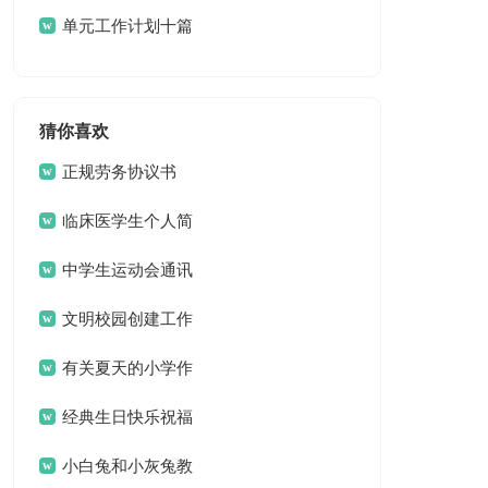
篇
单元工作计划十篇
猜你喜欢
正规劳务协议书
临床医学生个人简
历
中学生运动会通讯
稿15篇
文明校园创建工作
方案 13篇
有关夏天的小学作
文3篇
经典生日快乐祝福
问候语
小白兔和小灰兔教