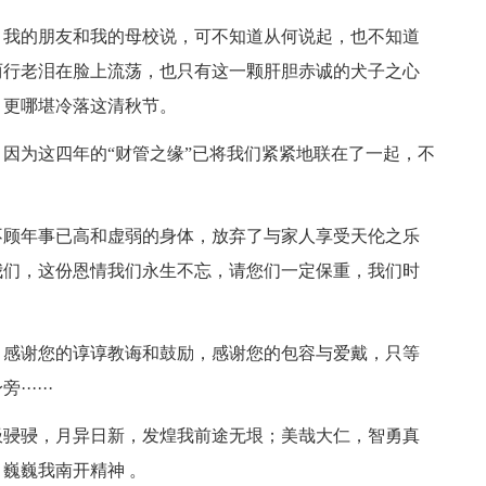
、我的朋友和我的母校说，可不知道从何说起，也不知道
两行老泪在脸上流荡，也只有这一颗肝胆赤诚的犬子之心
，更哪堪冷落这清秋节。
因为这四年的“财管之缘”已将我们紧紧地联在了一起，不
不顾年事已高和虚弱的身体，放弃了与家人享受天伦之乐
我们，这份恩情我们永生不忘，请您们一定保重，我们时
，感谢您的谆谆教诲和鼓励，感谢您的包容与爱戴，只等
····
汲骎骎，月异日新，发煌我前途无垠；美哉大仁，智勇真
巍巍我南开精神 。