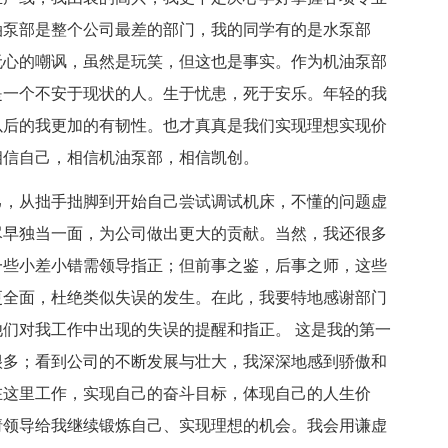
油泵部是整个公司最差的部门，我的同学有的是水泵部
无心的嘲讽，虽然是玩笑，但这也是事实。作为机油泵部
是一个不安于现状的人。生于忧患，死于安乐。年轻的我
以后的我更加的有韧性。也才真真是我们实现理想实现价
相信自己，相信机油泵部，相信凯创。
己，从拙手拙脚到开始自己尝试调试机床，不懂的问题虚
尽早独当一面，为公司做出更大的贡献。当然，我还很多
一些小差小错需领导指正；但前事之鉴，后事之师，这些
更全面，杜绝类似失误的发生。在此，我要特地感谢部门
们对我工作中出现的失误的提醒和指正。 这是我的第一
很多；看到公司的不断发展与壮大，我深深地感到骄傲和
在这里工作，实现自己的奋斗目标，体现自己的人生价
请领导给我继续锻炼自己、实现理想的机会。我会用谦虚