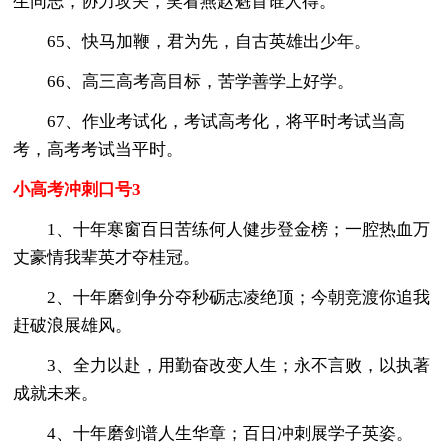
生同志，协力攻关，笑看燕赵魁首谁人得。
65、快马加鞭，君为先，自古英雄出少年。
66、高三高考高目标，苦学善学上好学。
67、作业考试化，考试高考化，将平时考试当高
考，高考考试当平时。
小高考冲刺口号3
1、十年寒窗百日苦练何人健步登金榜；一腔热血万
丈豪情我辈英才夺桂冠。
2、十年磨剑争分夺秒砺志凌绝顶；今朝竞渡你追我
赶破浪展雄风。
3、全力以赴，用勤奋改变人生；永不言败，以执著
成就未来。
4、十年磨剑谱人生华章；百日冲刺展学子英姿。