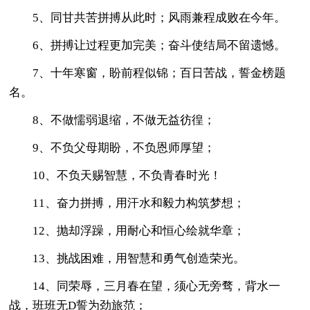
5、同甘共苦拼搏从此时；风雨兼程成败在今年。
6、拼搏让过程更加完美；奋斗使结局不留遗憾。
7、十年寒窗，盼前程似锦；百日苦战，誓金榜题
名。
8、不做懦弱退缩，不做无益彷徨；
9、不负父母期盼，不负恩师厚望；
10、不负天赐智慧，不负青春时光！
11、奋力拼搏，用汗水和毅力构筑梦想；
12、抛却浮躁，用耐心和恒心绘就华章；
13、挑战困难，用智慧和勇气创造荣光。
14、同荣辱，三月春在望，须心无旁骛，背水一
战，班班无D誓为劲旅范；