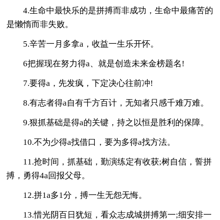
4.生命中最快乐的是拼搏而非成功，生命中最痛苦的
是懒惰而非失败。
5.辛苦一月多拿a，收益一生乐开怀。
6把握现在努力得a、就是创造未来金榜题名!
7.要得a，先发疯，下定决心往前冲!
8.有志者得a自有千方百计，无知者只感千难万难。
9.狠抓基础是得a的关键，持之以恒是胜利的保障。
10.不为少得a找借口，要为多得a找方法。
11.抢时间，抓基础，勤演练定有收获;树自信，誓拼
搏，勇得4a回报父母。
12.拼1a多1分，搏一生无怨无悔。
13.惜光阴百日犹短，看众志成城拼搏第一;细安排一