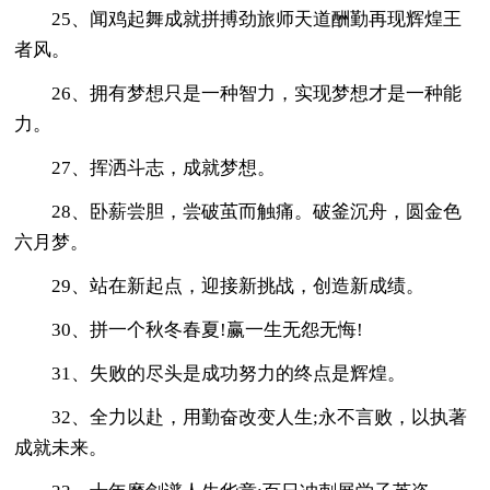
25、闻鸡起舞成就拼搏劲旅师天道酬勤再现辉煌王
者风。
26、拥有梦想只是一种智力，实现梦想才是一种能
力。
27、挥洒斗志，成就梦想。
28、卧薪尝胆，尝破茧而触痛。破釜沉舟，圆金色
六月梦。
29、站在新起点，迎接新挑战，创造新成绩。
30、拼一个秋冬春夏!赢一生无怨无悔!
31、失败的尽头是成功努力的终点是辉煌。
32、全力以赴，用勤奋改变人生;永不言败，以执著
成就未来。