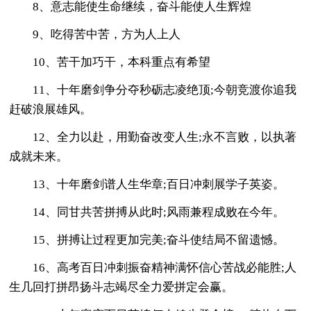
8、意志能使生命继续，奋斗能使人生辉煌
9、吃得苦中苦，方为人上人
10、苦干加巧干，本科重点有希望
11、十年磨剑争分夺秒砺志凌绝顶;今朝竞渡你追我
赶破浪展雄风。
12、全力以赴，用勤奋改变人生;永不言败，以执著
成就未来。
13、十年磨剑谱人生华章;百日冲刺展学子英姿。
14、同甘共苦拼搏从此时;风雨兼程成败在今年。
15、拼搏让过程更加完美;奋斗使结局不留遗憾。
16、高考百日冲刺振奋精神满怀信心苦战必能胜;人
生几回打拼昂扬斗志竭尽全力爱拼定会赢。