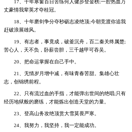
17、十年寒窗百日苦练何人健步登金榜;一腔热血万
丈豪情我辈英才夺桂冠。
18、十年磨剑争分夺秒砺志凌绝顶;今朝竞渡你追我
赶破浪展雄风。
19、有志者，事竟成，破釜沉舟，百二秦关终属楚;
苦心人，天不负，卧薪尝胆，三千越甲可吞吴。
20、把命运掌握在自己手中。
21、无情岁月增中减，有味青春苦甜。集雄心壮
志，创锦绣前程。
22、只有流过血的手指，才能弹出世间的绝唱;只有
经历地狱般的磨练，才能炼出创造天堂的力量。
23、登高山务攻绝顶赏大雪莫畏严寒。
24、我努力，我坚持，我一定能成功。