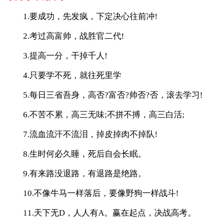
1.要成功，先发疯，下定决心往前冲!
2.考过高富帅，战胜官二代!
3.提高一分，干掉千人!
4.只要学不死，就往死里学
5.每日三省吾身，高否?富否?帅否?否，滚去学习!
6.不苦不累，高三无味;不拼不搏，高三白活;
7.流血流汗不流泪，掉皮掉肉不掉队!
8.生时何必久睡，死后自会长眠。
9.有来路没退路，有退路是绝路。
10.不像牛马一样落后，要像野狗一样战斗!
11.天下无D，人人有A。赢在起点，决战高考。