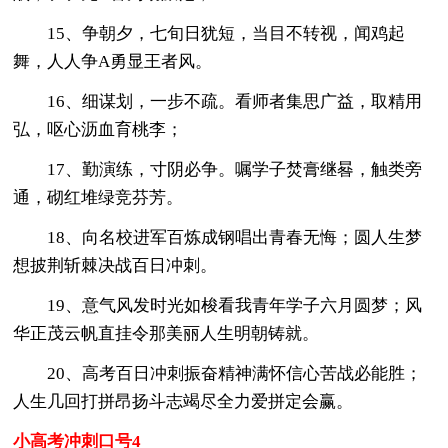
15、争朝夕，七旬日犹短，当目不转视，闻鸡起
舞，人人争A勇显王者风。
16、细谋划，一步不疏。看师者集思广益，取精用
弘，呕心沥血育桃李；
17、勤演练，寸阴必争。嘱学子焚膏继晷，触类旁
通，砌红堆绿竞芬芳。
18、向名校进军百炼成钢唱出青春无悔；圆人生梦
想披荆斩棘决战百日冲刺。
19、意气风发时光如梭看我青年学子六月圆梦；风
华正茂云帆直挂令那美丽人生明朝铸就。
20、高考百日冲刺振奋精神满怀信心苦战必能胜；
人生几回打拼昂扬斗志竭尽全力爱拼定会赢。
小高考冲刺口号4