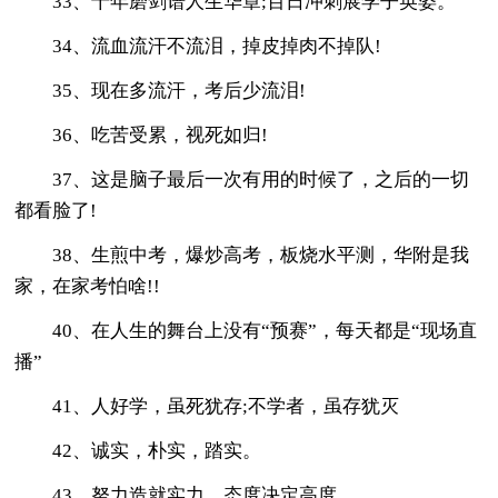
33、十年磨剑谱人生华章;百日冲刺展学子英姿。
34、流血流汗不流泪，掉皮掉肉不掉队!
35、现在多流汗，考后少流泪!
36、吃苦受累，视死如归!
37、这是脑子最后一次有用的时候了，之后的一切
都看脸了!
38、生煎中考，爆炒高考，板烧水平测，华附是我
家，在家考怕啥!!
40、在人生的舞台上没有“预赛”，每天都是“现场直
播”
41、人好学，虽死犹存;不学者，虽存犹灭
42、诚实，朴实，踏实。
43、努力造就实力，态度决定高度。