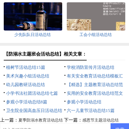
少先队队日活动总结
工会小组活动总结
【防溺水主题班会活动总结】相关文章：
植树节活动总结15篇
学校消防宣传月活动总结
美术兴趣小组活动总结
有关安全教育活动总结模板汇
幼儿园教研活动总结
总5篇
【精选】主题教育活动总结范
小学书法社团活动总结七篇
文集合6篇
实用的安全教育活动总结范文
参观小学活动总结8篇
合集六篇
参观小学活动总结
卫生院全国高血压日活动总结
六一儿童节活动总结15篇
上一篇：
下一篇：
夏季防溺水教育活动总结
感恩节主题活动总结