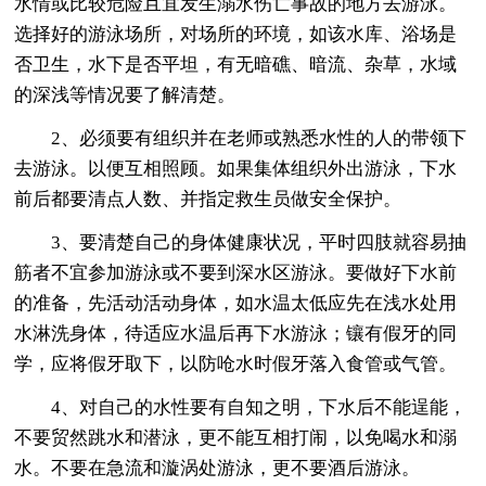
水情或比较危险且宜发生溺水伤亡事故的地方去游泳。
选择好的游泳场所，对场所的环境，如该水库、浴场是
否卫生，水下是否平坦，有无暗礁、暗流、杂草，水域
的深浅等情况要了解清楚。
2、必须要有组织并在老师或熟悉水性的人的带领下
去游泳。以便互相照顾。如果集体组织外出游泳，下水
前后都要清点人数、并指定救生员做安全保护。
3、要清楚自己的身体健康状况，平时四肢就容易抽
筋者不宜参加游泳或不要到深水区游泳。要做好下水前
的准备，先活动活动身体，如水温太低应先在浅水处用
水淋洗身体，待适应水温后再下水游泳；镶有假牙的同
学，应将假牙取下，以防呛水时假牙落入食管或气管。
4、对自己的水性要有自知之明，下水后不能逞能，
不要贸然跳水和潜泳，更不能互相打闹，以免喝水和溺
水。不要在急流和漩涡处游泳，更不要酒后游泳。