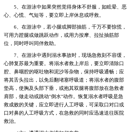
5、在游泳中如果突然觉得身体不舒服，如眩晕、恶
心、心慌、气短等，要立即上岸休息或呼救。
6、在游泳中，若小腿或脚部抽筋，千万不要惊慌，
可用力蹬腿或做跳跃动作，或用力按摩、拉扯抽筋部
位，同时呼叫同伴救助。
7、在游泳中遇到溺水事故时，现场急救刻不容缓，
心肺复苏最为重要。将溺水者救上岸后，要立即清除口
腔、鼻咽腔的呕吐物和泥沙等杂物，保持呼吸通畅；应
将其舌头拉出，以免后翻堵塞呼吸道；将溺水者的腹部
垫高，使胸及头部下垂，或抱其双腿将腹部放在急救者
肩部，做走动或跳动"倒水"动作。恢复溺水者呼吸是急
救成败的关键，应立即进行人工呼吸，可采取口对口或
口对鼻的人工呼吸方式，在急救的同时应迅速送往医院
救治。