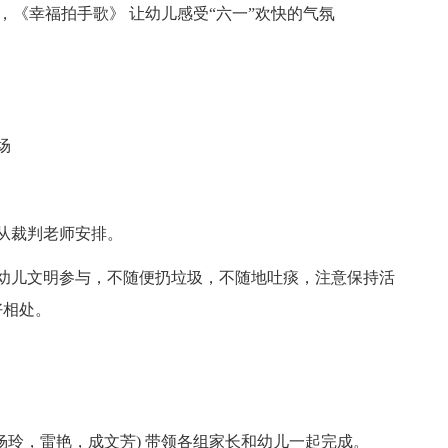
，《幸福拍手歌》 让幼儿感受“六一”欢快的气氛
场
从裁判老师安排。
幼儿文明参与，不随便扔垃圾，不随地吐痰，注意保持活
好相处。
杨玲，雷艳，成文芳) 带领各组家长和幼儿一起完成。