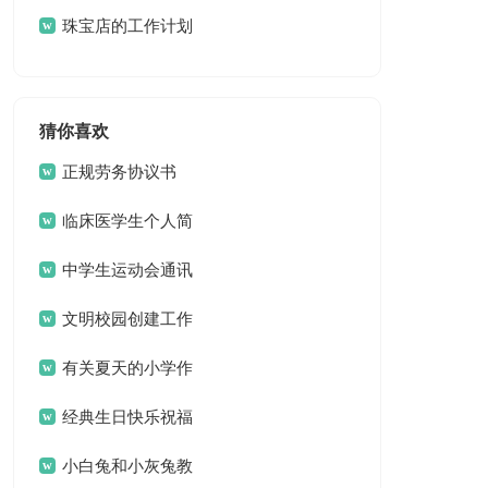
选15篇
珠宝店的工作计划
猜你喜欢
正规劳务协议书
临床医学生个人简
历
中学生运动会通讯
稿15篇
文明校园创建工作
方案 13篇
有关夏天的小学作
文3篇
经典生日快乐祝福
问候语
小白兔和小灰兔教