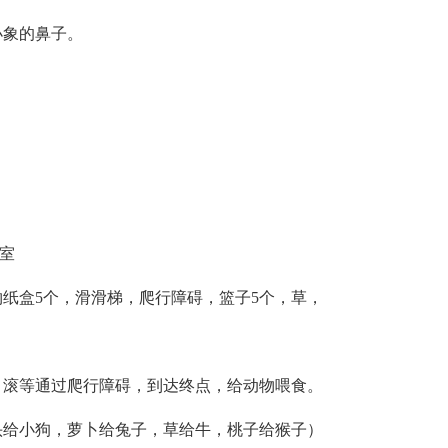
小象的鼻子。
室
纸盒5个，滑滑梯，爬行障碍，篮子5个，草，
，滚等通过爬行障碍，到达终点，给动物喂食。
头给小狗，萝卜给兔子，草给牛，桃子给猴子）