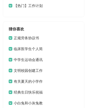
计划4篇
【热门】工作计划
餐饮4篇
猜你喜欢
正规劳务协议书
临床医学生个人简
历
中学生运动会通讯
稿15篇
文明校园创建工作
方案 13篇
有关夏天的小学作
文3篇
经典生日快乐祝福
问候语
小白兔和小灰兔教