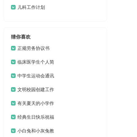
儿科工作计划
猜你喜欢
正规劳务协议书
临床医学生个人简
历
中学生运动会通讯
稿15篇
文明校园创建工作
方案 13篇
有关夏天的小学作
文3篇
经典生日快乐祝福
问候语
小白兔和小灰兔教