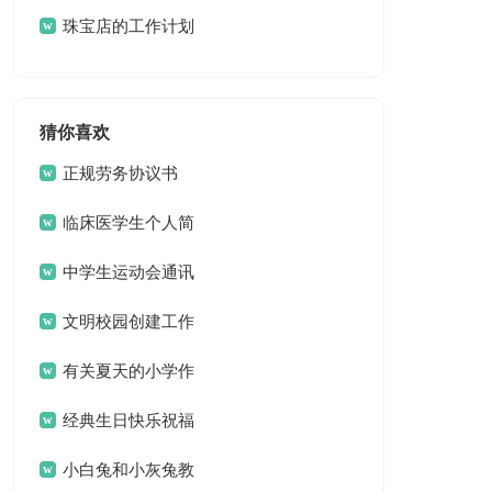
选15篇
珠宝店的工作计划
猜你喜欢
正规劳务协议书
临床医学生个人简
历
中学生运动会通讯
稿15篇
文明校园创建工作
方案 13篇
有关夏天的小学作
文3篇
经典生日快乐祝福
问候语
小白兔和小灰兔教