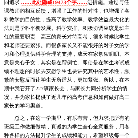
同追求
……此处隐藏19473个字……
进措施。通过与任
课教师的相互反馈，增强了工作的针对性，也增强了各
科教学的目的性，提高了教学效率。教学效益最大化的
法则是学科平衡发展。科学安排、积极协调应该是班主
任的重要职责。高三的家长对待高考，很多时候比学生
和老师还要紧张。而很多家长又不能很好的对子女的学
习和心理提供科学合理的支持，成天在家絮絮叨叨。本
意是关心子女，其实是在帮倒忙。即使是在学生考试成
绩不理想的时候去安慰学生也要讲究其中的艺术性，频
繁的安慰反而让学生无所适从，更加紧张。所以，在本
期中我召开了227班家长会，与家长共同分析学生的情
况，并为家长提供了近几年的高考信息和如何做好高三
家长的学习渠道。
总之，在这一学期里，有乐有苦，但力求把所有的
班级工作做细做精，真诚的为学生全心全意服务，用各
种各样的方法提升学生的成绩和能力，希望班级每一个