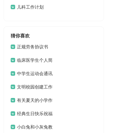
儿科工作计划
猜你喜欢
正规劳务协议书
临床医学生个人简
历
中学生运动会通讯
稿15篇
文明校园创建工作
方案 13篇
有关夏天的小学作
文3篇
经典生日快乐祝福
问候语
小白兔和小灰兔教