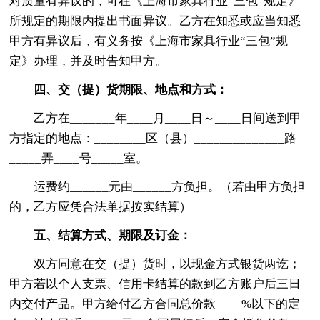
对质量有异议的，可在《上海市家具行业“三包”规定》
所规定的期限内提出书面异议。乙方在知悉或应当知悉
甲方有异议后，有义务按《上海市家具行业“三包”规
定》办理，并及时告知甲方。
四、交（提）货期限、地点和方式：
乙方在_______年____月____日～____日间送到甲
方指定的地点：________区（县）______________路
_____弄____号_____室。
运费约______元由______方负担。（若由甲方负担
的，乙方应凭合法单据按实结算）
五、结算方式、期限及订金：
双方同意在交（提）货时，以现金方式银货两讫；
甲方若以个人支票、信用卡结算的款到乙方账户后三日
内交付产品。甲方给付乙方合同总价款____%以下的定