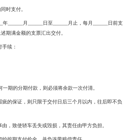
过户的同时支付。
_年______月______日至______月止，每月______日前支
当于上述期满金额的支票汇出交付。
付手续：
任何一期的分期付款，则必须将余款一次付清。
瑕疵的保证，则只限于交付日后三个月以内，往后即不负
事由，致使轿车丢失或毁损，其责任由甲方负担。
契约按期支付价金，并负连带赔偿责任。