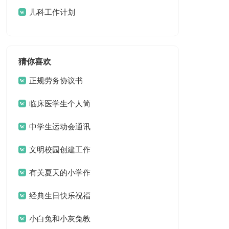
儿科工作计划
猜你喜欢
正规劳务协议书
临床医学生个人简
历
中学生运动会通讯
稿15篇
文明校园创建工作
方案 13篇
有关夏天的小学作
文3篇
经典生日快乐祝福
问候语
小白兔和小灰兔教