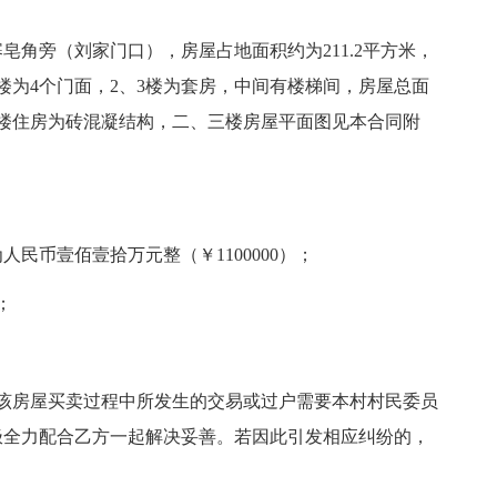
角旁（刘家门口），房屋占地面积约为211.2平方米，
楼为4个门面，2、3楼为套房，中间有楼梯间，房屋总面
三楼住房为砖混凝结构，二、三楼房屋平面图见本合同附
民币壹佰壹拾万元整（￥1100000）；
；
该房屋买卖过程中所发生的交易或过户需要本村村民委员
极全力配合乙方一起解决妥善。若因此引发相应纠纷的，