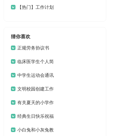
计划4篇
【热门】工作计划
餐饮4篇
猜你喜欢
正规劳务协议书
临床医学生个人简
历
中学生运动会通讯
稿15篇
文明校园创建工作
方案 13篇
有关夏天的小学作
文3篇
经典生日快乐祝福
问候语
小白兔和小灰兔教