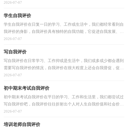
往方式。你知道自我评价怎样才能写的好吗？以下是小...
2026-07-07
学生自我评价
学生自我评价在日复一日的学习、工作或生活中，我们都经常看到自
我评价的身影，自我评价具有独特的自我功能，它促进自我发展、自
我完善、自我实现。那么问题来了，到底应如何写一份...
2026-07-07
写自我评价
写自我评价在日常学习、工作抑或是生活中，我们或多或少都会遇到
需要写自我评价的情况，自我评价在很大程度上还会自我督促，促使
我们维持自我的一致性。你知道自我评价怎样才能写...
2026-07-07
初中期末考试自我评价
初中期末考试自我评价在平日的学习、工作和生活里，我们都尝试过
写自我评价吧，自我评价往往折射出个人对人生自我价值和社会价值
的认识和态度。你所见过的自我评价是什么样的呢...
2026-07-07
培训老师自我评价