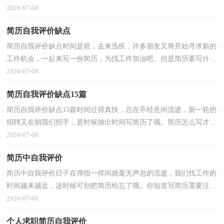
才合适呢？下面是小编为大家整理的高三毕业生自我...
2026-07-08
简历自我评价缺点
简历自我评价缺点时间是箭，去来迅疾，许多朋友又将开始寻求新的
工作机会，一起来写一份简历，为找工作加油吧。但是简历要写什么
内容才是恰当的呢？以下是小编整理的简历自我评价缺点...
2026-07-08
简历自我评价缺点15篇
简历自我评价缺点15篇时间过得真快，总在不经意间流逝，新一轮的
招聘又在朝我们招手，是时候抽出时间写简历了哦。简历怎么写才不
会千篇一律呢？下面是小编为大家收集的简历自我评价...
2026-07-08
简历中自我评价
简历中自我评价日子在弹指一挥间就毫无声息的流逝，我们找工作的
时间越来越近，这时候可别把简历给忘了哦。你知道写简历需要注意
哪些问题吗？以下是小编为大家整理的简历中自我评...
2026-07-08
个人求职简历自我评价