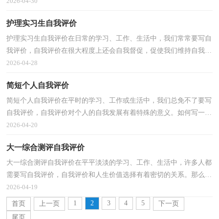
性，也影响着与他人的交往关系。那要怎么写好自我...
2026-04-30
护理实习生自我评价
护理实习生自我评价在日常的学习、工作、生活中，我们常常要写自
我评价，自我评价在很大程度上还会自我督促，促使我们维持自我的
一致性。那要怎么写好自我评价呢？以下是小编为大家...
2026-04-28
简短个人自我评价
简短个人自我评价在平时的学习、工作或生活中，我们总免不了要写
自我评价，自我评价对个人的自我发展有着特殊的意义。如何写一份
恰当的自我评价呢？下面是小编为大家整理的简短个...
2026-04-20
大一综合测评自我评价
大一综合测评自我评价在平平淡淡的学习、工作、生活中，许多人都
需要写自我评价，自我评价和人生价值选择有着密切的关系。那么，
怎么去写自我评价呢？以下是小编整理的大一综合测评...
2026-04-19
1
2
3
4
5
首页
上一页
下一页
尾页