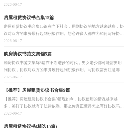
么写呢？下面是小编收集整理的最新房屋租赁协议书，仅...
2026-06-17
房屋租赁协议书合集15篇
房屋租赁协议书合集15篇在当下社会，用到协议的地方越来越多，协
议对双方的事务履行起到积极作用。想必许多人都在为如何写好协议
而烦恼吧，下面是小编为大家收集的房屋租赁协议书...
2026-06-17
购房协议书范文集锦5篇
购房协议书范文集锦5篇在不断进步的时代，男女老少都可能需要用
到协议，协议对双方的事务履行起到积极作用。写协议需要注意哪些
问题呢？以下是小编整理的购房协议书5篇，希望对大家...
2026-06-17
【推荐】房屋租赁协议书合集9篇
【推荐】房屋租赁协议书合集9篇现如今，协议使用的情况越来越
多，签订了协议就有了法律依靠。那么你真正懂得怎么写好协议吗？
下面是小编收集整理的房屋租赁协议书10篇，欢迎大家借...
2026-06-17
房屋租赁协议书(精选15篇)