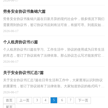
谁？下面是小编帮大家整理的租房协议书，欢迎阅读，希望...
2026-06-17
劳务安全协议书集锦六篇
劳务安全协议书集锦六篇在日新月异的现代社会中，很多情况下我们
需要用到协议书，签订协议书后则有法可依，有据可寻。到底应如何
拟定协议书呢？以下是小编收集整理的劳务安全协议书...
2026-06-17
个人租房协议书15篇
个人租房协议书15篇在学习、工作生活中，协议的使用成为日常生活
的常态，签订了协议就有了法律依靠。那么协议怎么写才能发挥它最
大的作用呢？以下是小编收集整理的个人租房协议书...
2026-06-17
关于安全协议书汇总7篇
关于安全协议书汇总7篇在日常生活和工作中，大家逐渐认识到协议
的重要性，签订了协议就有了法律依靠。大家知道协议的格式吗？以
下是小编为大家整理的安全协议书7篇，仅供参考，欢迎大...
2026-06-17
3
4
5
6
7
首页
上一页
下一页
尾页