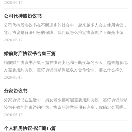
协议呢？以下是小编精心整理的保姆协议书7篇，欢迎大...
2026-06-17
公司代持股协议书
公司代持股协议书在不断进步的社会中，越来越多人会去使用协议，
签订协议是解决纠纷的保障。我们该怎么拟定协议呢？下面是小编收
集整理的公司代持股协议书，欢迎大家借鉴与参考，希望...
2026-06-17
婚前财产协议书合集三篇
婚前财产协议书合集三篇在快速变化和不断变革的今天，越来越多地
方需要用到协议，签订协议能够保证双方合作愉快。那么什么样的协
议才是有效的呢？以下是小编帮大家整理的婚前财产...
2026-06-17
分家协议书
分家协议书在生活中，男女老少都可能需要用到协议，签订协议能够
较为有效的约束违约行为。协议的注意事项有许多，你确定会写吗？
以下是小编收集整理的分家协议书，仅供参考，欢迎大家阅...
2026-06-17
个人租房协议书汇编15篇